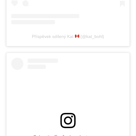
Příspěvek sdílený Kat
(@kat_bohl)