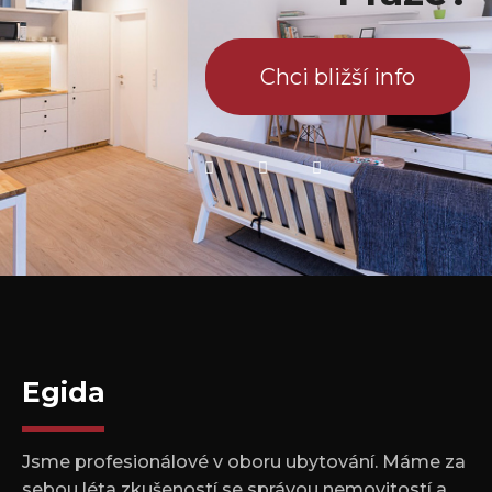
Chci bližší info
Egida
Jsme profesionálové v oboru ubytování. Máme za
sebou léta zkušeností se správou nemovitostí a