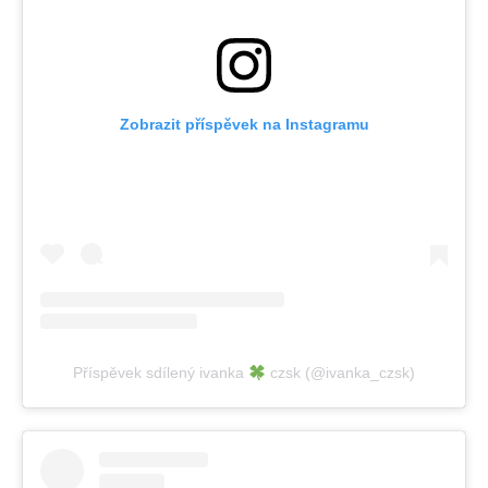
Zobrazit příspěvek na Instagramu
Příspěvek sdílený ivanka
czsk (@ivanka_czsk)