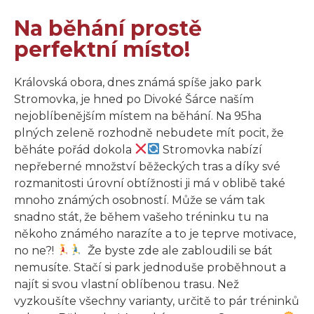
Na běhání prostě
perfektní místo!
Královská obora, dnes známá spíše jako park
Stromovka, je hned po Divoké Šárce naším
nejoblíbenějším místem na běhání. Na 95ha
plných zeleně rozhodně nebudete mít pocit, že
běháte pořád dokola
Stromovka nabízí
nepřeberné množství běžeckých tras a díky své
rozmanitosti úrovní obtížnosti ji má v oblibě také
mnoho známých osobností. Může se vám tak
snadno stát, že během vašeho tréninku tu na
někoho známého narazíte a to je teprve motivace,
no ne?!
Že byste zde ale zabloudili se bát
nemusíte. Stačí si park jednoduše proběhnout a
najít si svou vlastní oblíbenou trasu. Než
vyzkoušíte všechny varianty, určitě to pár tréninků