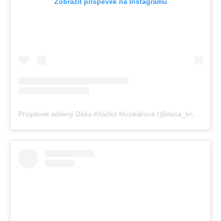
Zobrazit příspěvek na Instagramu
Příspěvek sdílený Dáša Kňažko Muzikářová (@dasa_knazko_muzikarova)