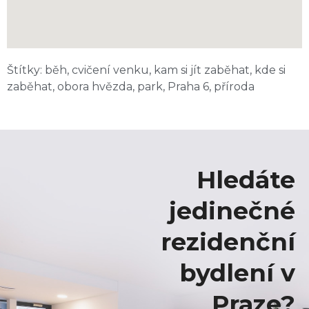
Štítky:
běh
,
cvičení venku
,
kam si jít zaběhat
,
kde si
zaběhat
,
obora hvězda
,
park
,
Praha 6
,
příroda
Hledáte
jedinečné
rezidenční
bydlení v
Praze?