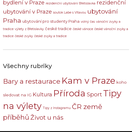
bydlení v Praze
rezidenční
rezidenční ubytování Břetislavka
ubytování
ubytování v Praze
soutok Labe s Vltavou
Praha
ubytování pro studenty Praha
volný čas
vánoční zvyky a
české tradice
tradice
výlety z Břetislavky
české vánoce
české vánoční zvyky a
tradice
české zvyky
české zvyky a tradice
Všechny rubriky
Kam v Praze
Bary a restaurace
koho
Příroda
Tipy
Sport
Kultura
sledovat na IG
na výlety
ČR země
Tipy z Instagramu
příběhů
Život u nás