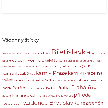
19. 5. 2016
Všechny štítky
Břetislavka
bistro
běh
apartmány Břetislavka
Břetislavka
cvičení venku
Divoká Šárka
advent
dlouhodobé ubytování v Praze
kam na výlet
kam na výlet Praha
farmářské trhy
historická Praha
kam v Praze
kam v Praze na
kam si jít zaběhat
výlet
kde si zaběhat
obora hvězda
Mělník
na kole do Mělníka
Praha 6
Praha
Petřín
park
poznáváme Prahu
Praha
příroda
Praha a okolí
advent
Praha a výlety
Praha Vánoce
rezidence Břetislavka
rezidenční
restaurace