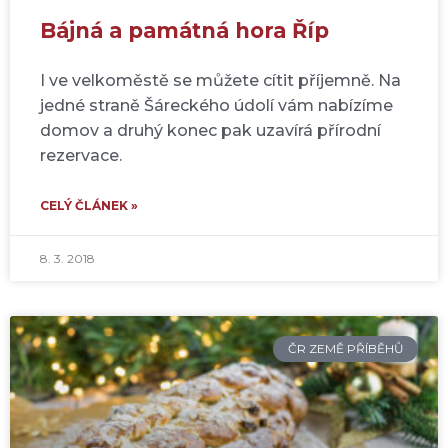
Bájná a památná hora Říp
I ve velkoměstě se můžete cítit příjemně. Na
jedné straně Šáreckého údolí vám nabízíme
domov a druhý konec pak uzavírá přírodní
rezervace.
CELÝ ČLÁNEK »
8. 3. 2018
ČR ZEMĚ PŘÍBĚHŮ