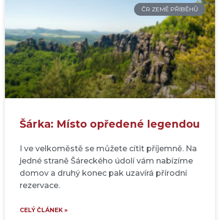
ČR ZEMĚ PŘÍBĚHŮ
Šárka: Místo opředené legendou
I ve velkoměstě se můžete cítit příjemně. Na
jedné straně Šáreckého údolí vám nabízíme
domov a druhý konec pak uzavírá přírodní
rezervace.
CELÝ ČLÁNEK »