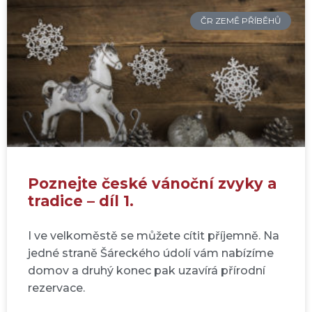
ČR ZEMĚ PŘÍBĚHŮ
Poznejte české vánoční zvyky a
tradice – díl 1.
I ve velkoměstě se můžete cítit příjemně. Na
jedné straně Šáreckého údolí vám nabízíme
domov a druhý konec pak uzavírá přírodní
rezervace.