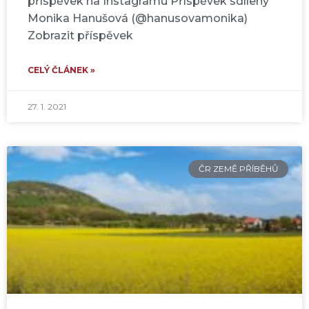
příspěvek na Instagramu Příspěvek sdílený
Monika Hanušová (@hanusovamonika)
Zobrazit příspěvek
CELÝ ČLÁNEK »
27. 1. 2021
ČR ZEMĚ PŘÍBĚHŮ