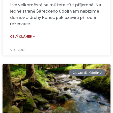
I ve velkoměstě se můžete cítit příjemně. Na
jedné straně Šáreckého údolí vám nabízíme
domov a druhý konec pak uzavírá přírodní
rezervace.
CELÝ ČLÁNEK »
5. 10. 2017
ČR ZEMĚ PŘÍBĚHŮ