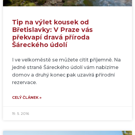
Tip na výlet kousek od
Břetislavky: V Praze vás
překvapí dravá příroda
Šáreckého údolí
I ve velkoměstě se můžete cítit příjemně. Na
jedné straně Šáreckého údolí vám nabízíme
domov a druhý konec pak uzavírá přírodní
rezervace.
CELÝ ČLÁNEK »
19. 5. 2016