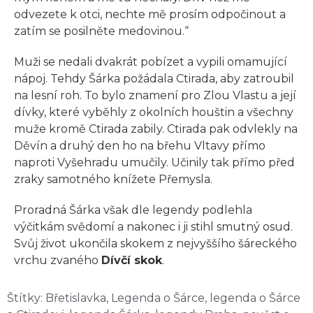
odvezete k otci, nechte mě prosím odpočinout a
zatím se posilněte medovinou.“
Muži se nedali dvakrát pobízet a vypili omamující
nápoj. Tehdy Šárka požádala Ctirada, aby zatroubil
na lesní roh. To bylo znamení pro Zlou Vlastu a její
dívky, které vyběhly z okolních houštin a všechny
muže kromě Ctirada zabily. Ctirada pak odvlekly na
Děvín a druhý den ho na břehu Vltavy přímo
naproti Vyšehradu umučily. Učinily tak přímo před
zraky samotného knížete Přemysla.
Proradná Šárka však dle legendy podlehla
výčitkám svědomí a nakonec i ji stihl smutný osud.
Svůj život ukončila skokem z nejvyššího šáreckého
vrchu zvaného
Dívčí skok
.
Štítky:
Břetislavka
,
Legenda o Šárce
,
legenda o Šárce