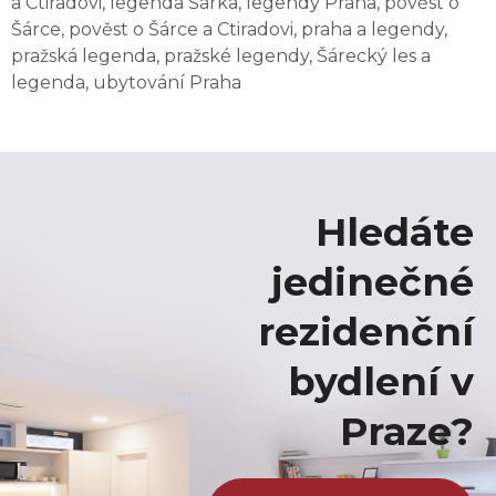
a Ctiradovi
,
legenda Šárka
,
legendy Praha
,
pověst o
Šárce
,
pověst o Šárce a Ctiradovi
,
praha a legendy
,
pražská legenda
,
pražské legendy
,
Šárecký les a
legenda
,
ubytování Praha
Hledáte
jedinečné
rezidenční
bydlení v
Praze?