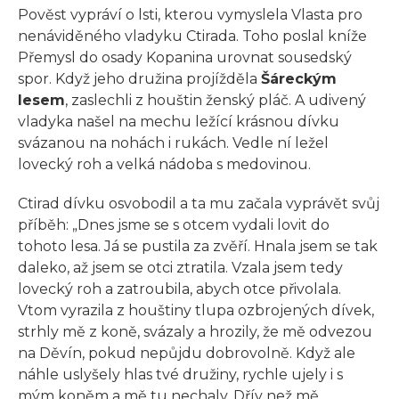
Pověst vypráví o lsti, kterou vymyslela Vlasta pro
nenáviděného vladyku Ctirada. Toho poslal kníže
Přemysl do osady Kopanina urovnat sousedský
spor. Když jeho družina projížděla
Šáreckým
lesem
, zaslechli z houštin ženský pláč. A udivený
vladyka našel na mechu ležící krásnou dívku
svázanou na nohách i rukách. Vedle ní ležel
lovecký roh a velká nádoba s medovinou.
Ctirad dívku osvobodil a ta mu začala vyprávět svůj
příběh: „Dnes jsme se s otcem vydali lovit do
tohoto lesa. Já se pustila za zvěří. Hnala jsem se tak
daleko, až jsem se otci ztratila. Vzala jsem tedy
lovecký roh a zatroubila, abych otce přivolala.
Vtom vyrazila z houštiny tlupa ozbrojených dívek,
strhly mě z koně, svázaly a hrozily, že mě odvezou
na Děvín, pokud nepůjdu dobrovolně. Když ale
náhle uslyšely hlas tvé družiny, rychle ujely i s
mým koněm a mě tu nechaly. Dřív než mě