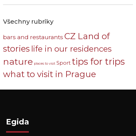
Všechny rubriky
CZ Land of
bars and restaurants
stories
life in our residences
nature
tips for trips
Sport
places to visit
what to visit in Prague
Egida