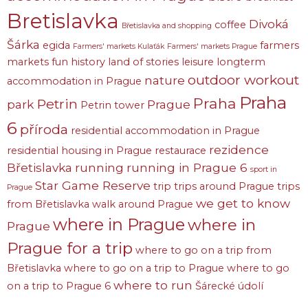
Bretislavka
Divoká
coffee
Břetislavka and shopping
Šárka
egida
farmers
Farmers' markets Kulaťák
Farmers' markets Prague
markets
fun
history
land of stories
leisure
longterm
outdoor workout
nature
accommodation in Prague
Praha
Praha
Petrin
park
Prague
Petrin tower
6
příroda
residential accommodation in Prague
rezidence
residential housing in Prague
restaurace
Břetislavka
running
running in Prague 6
sport in
Star Game Reserve
trip
trips around Prague
trips
Prague
we get to know
from Břetislavka
walk around Prague
where in Prague
where in
Prague
Prague for a trip
where to go on a trip from
Břetislavka
where to go on a trip to Prague
where to go
where to run
on a trip to Prague 6
Šárecké údolí