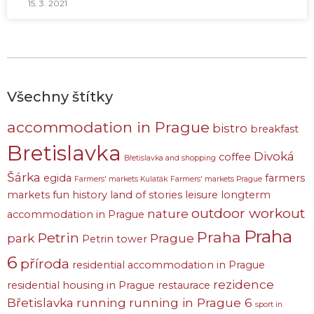
15. 3. 2021
Všechny štítky
accommodation in Prague
bistro
breakfast
Bretislavka
Divoká
coffee
Břetislavka and shopping
Šárka
egida
farmers
Farmers' markets Kulaťák
Farmers' markets Prague
markets
fun
history
land of stories
leisure
longterm
outdoor workout
nature
accommodation in Prague
Praha
Praha
Petrin
park
Prague
Petrin tower
6
příroda
residential accommodation in Prague
rezidence
residential housing in Prague
restaurace
Břetislavka
running
running in Prague 6
sport in