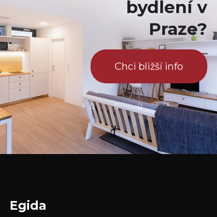
bydlení v
Praze?
Chci bližší info
Egida