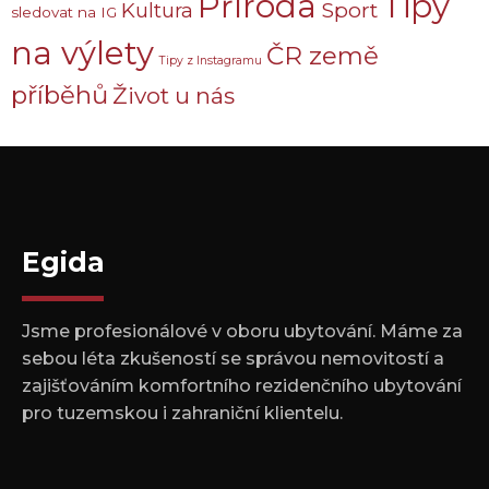
Příroda
Tipy
Sport
Kultura
sledovat na IG
na výlety
ČR země
Tipy z Instagramu
příběhů
Život u nás
Egida
Jsme profesionálové v oboru ubytování. Máme za
sebou léta zkušeností se správou nemovitostí a
zajišťováním komfortního rezidenčního ubytování
pro tuzemskou i zahraniční klientelu.