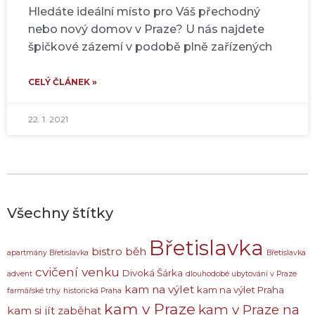
Hledáte ideální místo pro Váš přechodný
nebo nový domov v Praze? U nás najdete
špičkové zázemí v podobě plně zařízených
CELÝ ČLÁNEK »
22. 1. 2021
Všechny štítky
Břetislavka
bistro
běh
apartmány Břetislavka
Břetislavka
cvičení venku
Divoká Šárka
advent
dlouhodobé ubytování v Praze
kam na výlet
kam na výlet Praha
farmářské trhy
historická Praha
kam v Praze
kam v Praze na
kam si jít zaběhat