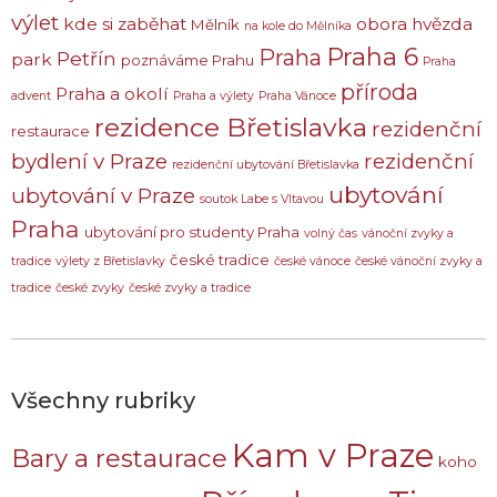
výlet
kde si zaběhat
obora hvězda
Mělník
na kole do Mělníka
Praha 6
Praha
Petřín
park
poznáváme Prahu
Praha
příroda
Praha a okolí
advent
Praha a výlety
Praha Vánoce
rezidence Břetislavka
rezidenční
restaurace
bydlení v Praze
rezidenční
rezidenční ubytování Břetislavka
ubytování
ubytování v Praze
soutok Labe s Vltavou
Praha
ubytování pro studenty Praha
volný čas
vánoční zvyky a
české tradice
tradice
výlety z Břetislavky
české vánoce
české vánoční zvyky a
tradice
české zvyky
české zvyky a tradice
Všechny rubriky
Kam v Praze
Bary a restaurace
koho