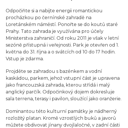
Odpočiňte si a nabijte energii romantickou
procházkou po černínské zahradě na
Loretánském náměstí. Ponořte se do koutů staré
Prahy. Tato zahrada je využívána pro účely
Ministerstva zahraničí. Od roku 2011 je však v letní
sezóně přístupná i veřejnosti. Park je otevřen od 1.
května do 31. října a o svátcích od 10 do 17 hodin.
Vstup je zdarma.
Projděte se zahradou s bazénkem a vodní
kaskádou, parkem, jehož vstupní část je upravena
jako francouzská zahrada, kterou střídá i malý
anglický parčík. Odpočinkový dojem dokresluje
sala terrena, terasy i pavilon, sloužící jako oranžerie.
Dominantou této kulturní památky je nádherný
rozložitý platan. Kromě vzrostlých buků a javorů
můžete obdivovat jínany dvojlaločné, v zadní části