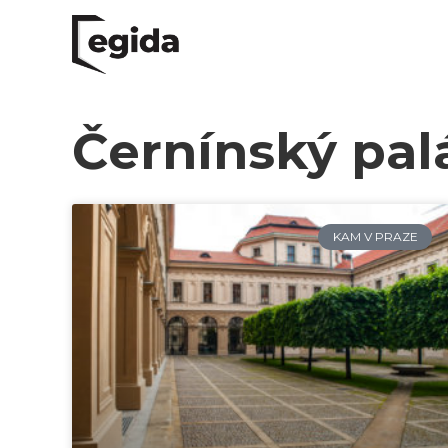
Černínský pal
KAM V PRAZE