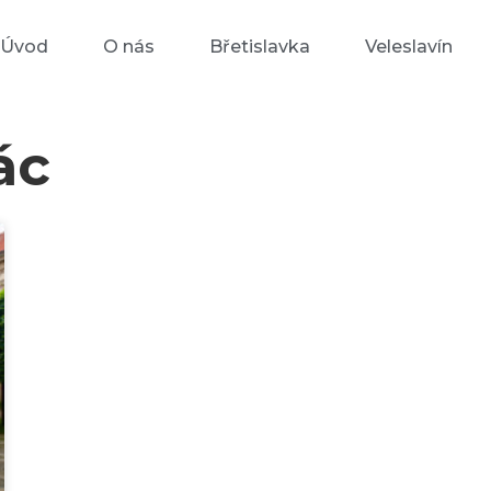
Úvod
O nás
Břetislavka
Veleslavín
ác