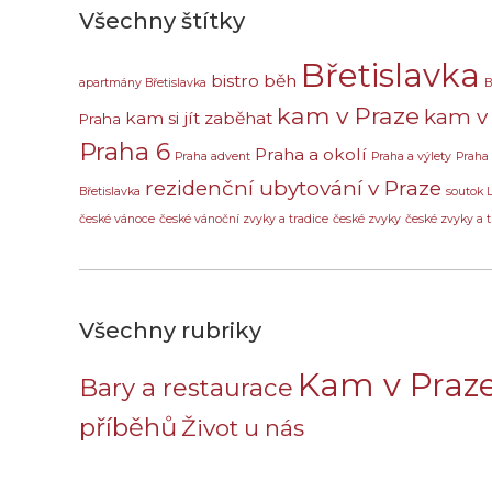
Všechny štítky
Břetislavka
bistro
běh
apartmány Břetislavka
B
kam v Praze
kam v 
kam si jít zaběhat
Praha
Praha 6
Praha a okolí
Praha advent
Praha a výlety
Praha
rezidenční ubytování v Praze
Břetislavka
soutok 
české vánoce
české vánoční zvyky a tradice
české zvyky
české zvyky a t
Všechny rubriky
Kam v Praz
Bary a restaurace
příběhů
Život u nás