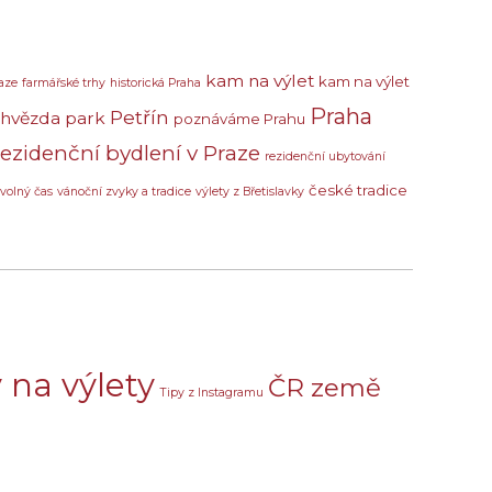
kam na výlet
kam na výlet
aze
farmářské trhy
historická Praha
Praha
Petřín
 hvězda
park
poznáváme Prahu
rezidenční bydlení v Praze
rezidenční ubytování
české tradice
volný čas
vánoční zvyky a tradice
výlety z Břetislavky
 na výlety
ČR země
Tipy z Instagramu