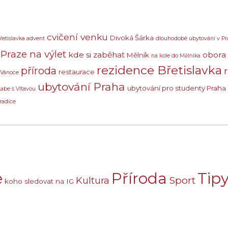
cvičení venku
Divoká Šárka
řetislavka advent
dlouhodobé ubytování v Pr
Praze na výlet
kde si zaběhat
obora
Mělník
na kole do Mělníka
rezidence Břetislavka
příroda
restaurace
 Vánoce
ubytování Praha
ubytování pro studenty Praha
Labe s Vltavou
radice
e
Příroda
Tipy
Sport
Kultura
koho sledovat na IG