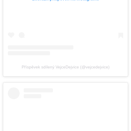
Příspěvek sdílený VejceDejvice (@vejcedejvice)