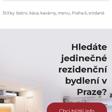
Štítky:
bistro
,
káva
,
kavárny
,
menu
,
Praha 6
,
snídaně
Hledáte
jedinečné
rezidenční
bydlení v
Praze?
Chci bližší info