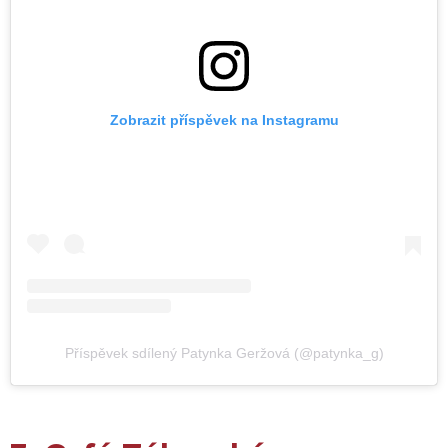
Zobrazit příspěvek na Instagramu
Příspěvek sdílený Patynka Geržová (@patynka_g)