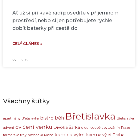
Ať už si při kávě rádi posedíte v příjemném
prostředí, nebo si jen potřebujete rychle
dobít baterky při cestě do
CELÝ ČLÁNEK »
27. 1. 2021
Všechny štítky
Břetislavka
bistro
běh
apartmány Břetislavka
Břetislavka
cvičení venku
Divoká Šárka
advent
dlouhodobé ubytování v Praze
kam na výlet
kam na výlet Praha
farmářské trhy
historická Praha