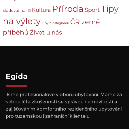
Příroda
Tipy
Sport
Kultura
sledovat na IG
na výlety
ČR země
Tipy z Instagramu
příběhů
Život u nás
Egida
Jsme profesionálové v oboru ubytování. Máme za
sebou léta zkušeností se správou nemovitostí a
zajišťováním komfortního rezidenčního ubytování
pro tuzemskou i zahraniční klientelu.