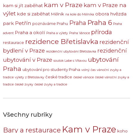
kam v Praze
kam v Praze na
kam si jít zaběhat
výlet
kde si zaběhat
obora hvězda
Mělník
na kole do Mělníka
Praha 6
Praha
Petřín
park
poznáváme Prahu
Praha
příroda
Praha a okolí
advent
Praha a výlety
Praha Vánoce
rezidence Břetislavka
rezidenční
restaurace
bydlení v Praze
rezidenční
rezidenční ubytování Břetislavka
ubytování
ubytování v Praze
soutok Labe s Vltavou
Praha
ubytování pro studenty Praha
volný čas
vánoční zvyky a
české tradice
tradice
výlety z Břetislavky
české vánoce
české vánoční zvyky a
tradice
české zvyky
české zvyky a tradice
Všechny rubriky
Kam v Praze
Bary a restaurace
koho