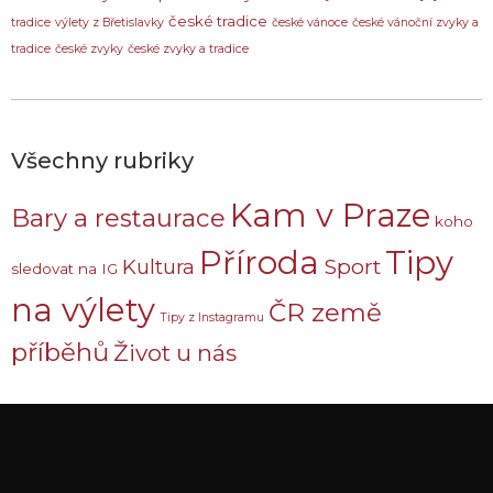
české tradice
tradice
výlety z Břetislavky
české vánoce
české vánoční zvyky a
tradice
české zvyky
české zvyky a tradice
Všechny rubriky
Kam v Praze
Bary a restaurace
koho
Příroda
Tipy
Sport
Kultura
sledovat na IG
na výlety
ČR země
Tipy z Instagramu
příběhů
Život u nás