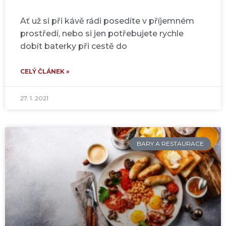
Ať už si při kávě rádi posedíte v příjemném
prostředí, nebo si jen potřebujete rychle
dobít baterky při cestě do
CELÝ ČLÁNEK »
27. 1. 2021
BARY A RESTAURACE