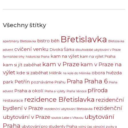
Všechny štítky
Břetislavka
bistro
běh
apartmány Břetislavka
Břetislavka
cvičení venku
Divoká Šárka
advent
dlouhodobé ubytování v Praze
kam na výlet
kam na výlet Praha
farmářské trhy
historická Praha
kam v Praze
kam v Praze na
kam si jít zaběhat
výlet
kde si zaběhat
obora hvězda
Mělník
na kole do Mělníka
Praha 6
Praha
Petřín
park
poznáváme Prahu
Praha
příroda
Praha a okolí
advent
Praha a výlety
Praha Vánoce
rezidence Břetislavka
rezidenční
restaurace
bydlení v Praze
rezidenční
rezidenční ubytování Břetislavka
ubytování
ubytování v Praze
soutok Labe s Vltavou
Praha
ubytování pro studenty Praha
volný čas
vánoční zvyky a