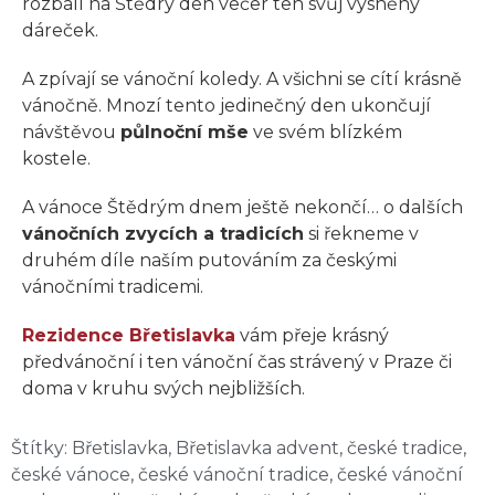
rozbalí na Štědrý den večer ten svůj vysněný
dáreček.
A zpívají se vánoční koledy. A všichni se cítí krásně
vánočně. Mnozí tento jedinečný den ukončují
návštěvou
půlnoční mše
ve svém blízkém
kostele.
A vánoce Štědrým dnem ještě nekončí… o dalších
vánočních zvycích a tradicích
si řekneme v
druhém díle naším putováním za českými
vánočními tradicemi.
Rezidence Břetislavka
vám přeje krásný
předvánoční i ten vánoční čas strávený v Praze či
doma v kruhu svých nejbližších.
Štítky:
Břetislavka
,
Břetislavka advent
,
české tradice
,
české vánoce
,
české vánoční tradice
,
české vánoční