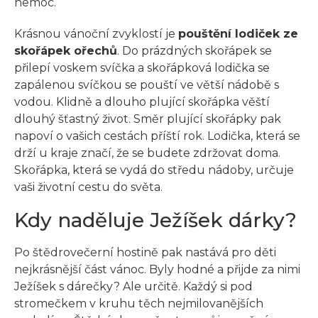
nemoc.
Krásnou vánoční zvyklostí je
pouštění lodiček ze
skořápek ořechů
. Do prázdných skořápek se
přilepí voskem svíčka a skořápková lodička se
zapálenou svíčkou se pouští ve větší nádobě s
vodou. Klidně a dlouho plující skořápka věští
dlouhý šťastný život. Směr plující skořápky pak
napoví o vašich cestách příští rok. Lodička, která se
drží u kraje značí, že se budete zdržovat doma.
Skořápka, která se vydá do středu nádoby, určuje
vaši životní cestu do světa.
Kdy naděluje Ježíšek dárky?
Po štědrovečerní hostině pak nastává pro děti
nejkrásnější část vánoc. Byly hodné a přijde za nimi
Ježíšek s dárečky? Ale určitě. Každý si pod
stromečkem v kruhu těch nejmilovanějších