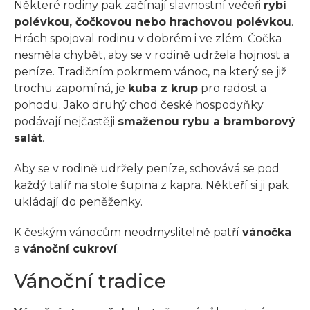
Některé rodiny pak začínají slavnostní večeři
rybí
polévkou, čočkovou nebo hrachovou polévkou
.
Hrách spojoval rodinu v dobrém i ve zlém. Čočka
nesměla chybět, aby se v rodině udržela hojnost a
peníze. Tradičním pokrmem vánoc, na který se již
trochu zapomíná, je
kuba z krup
pro radost a
pohodu. Jako druhý chod české hospodyňky
podávají nejčastěji
smaženou rybu a bramborový
salát
.
Aby se v rodině udržely peníze, schovává se pod
každý talíř na stole šupina z kapra. Někteří si ji pak
ukládají do peněženky.
K českým vánocům neodmyslitelně patří
vánočka
a
vánoční cukroví
.
Vánoční tradice