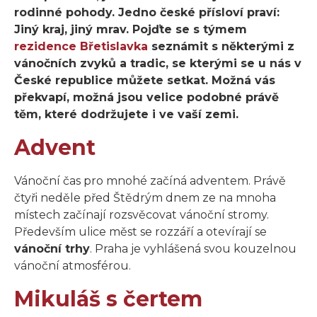
rodinné pohody. Jedno české přísloví praví:
Jiný kraj, jiný mrav. Pojďte se s týmem
rezidence Břetislavka
seznámit s některými z
vánočních zvyků a tradic, se kterými se u nás v
České republice můžete setkat. Možná vás
překvapí, možná jsou velice podobné právě
těm, které dodržujete i ve vaší zemi.
Advent
Vánoční čas pro mnohé začíná adventem. Právě
čtyři neděle před Štědrým dnem ze na mnoha
místech začínají rozsvěcovat vánoční stromy.
Především ulice měst se rozzáří a otevírají se
vánoční trhy
. Praha je vyhlášená svou kouzelnou
vánoční atmosférou.
Mikuláš s čertem