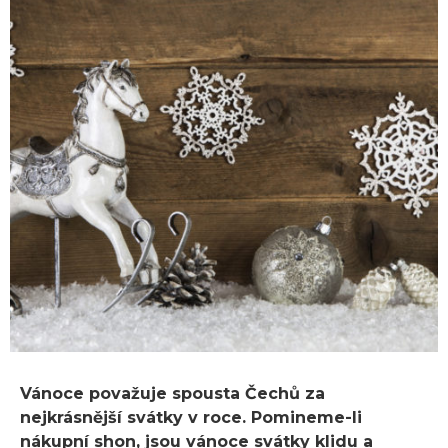
Vánoce považuje spousta Čechů za
nejkrásnější svátky v roce. Pomineme-li
nákupní shon, jsou vánoce svátky klidu a