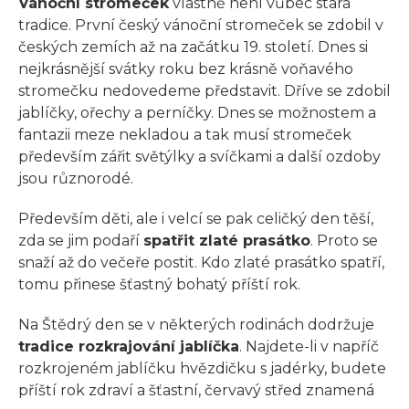
Vánoční stromeček
vlastně není vůbec stará
tradice. První český vánoční stromeček se zdobil v
českých zemích až na začátku 19. století. Dnes si
nejkrásnější svátky roku bez krásně voňavého
stromečku nedovedeme představit. Dříve se zdobil
jablíčky, ořechy a perníčky. Dnes se možnostem a
fantazii meze nekladou a tak musí stromeček
především zářit světýlky a svíčkami a další ozdoby
jsou různorodé.
Především děti, ale i velcí se pak celičký den těší,
zda se jim podaří
spatřit zlaté prasátko
. Proto se
snaží až do večeře postit. Kdo zlaté prasátko spatří,
tomu přinese šťastný bohatý příští rok.
Na Štědrý den se v některých rodinách dodržuje
tradice rozkrajování jablíčka
. Najdete-li v napříč
rozkrojeném jablíčku hvězdičku s jadérky, budete
příští rok zdraví a šťastní, červavý střed znamená