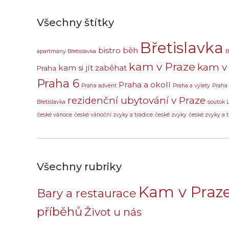
Všechny štítky
Břetislavka
bistro
běh
apartmány Břetislavka
B
kam v Praze
kam v 
kam si jít zaběhat
Praha
Praha 6
Praha a okolí
Praha advent
Praha a výlety
Praha
rezidenční ubytování v Praze
Břetislavka
soutok 
české vánoce
české vánoční zvyky a tradice
české zvyky
české zvyky a t
Všechny rubriky
Kam v Praz
Bary a restaurace
příběhů
Život u nás