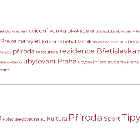
cvičení venku
Divoká Šárka
řetislavka advent
dlouhodobé ubytování v Pr
Praze na výlet
kde si zaběhat
obora
Mělník
na kole do Mělníka
rezidence Břetislavka
příroda
restaurace
 Vánoce
ubytování Praha
ubytování pro studenty Praha
Labe s Vltavou
radice
e
Příroda
Tipy
Sport
Kultura
koho sledovat na IG