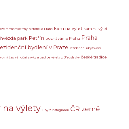
kam na výlet
kam na výlet
aze
farmářské trhy
historická Praha
Praha
Petřín
 hvězda
park
poznáváme Prahu
rezidenční bydlení v Praze
rezidenční ubytování
české tradice
volný čas
vánoční zvyky a tradice
výlety z Břetislavky
 na výlety
ČR země
Tipy z Instagramu