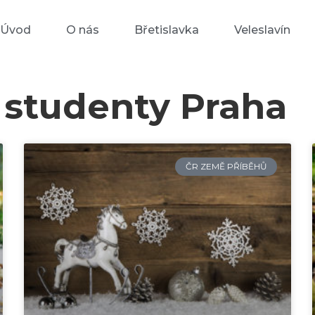
Úvod
O nás
Břetislavka
Veleslavín
 studenty Praha
ČR ZEMĚ PŘÍBĚHŮ