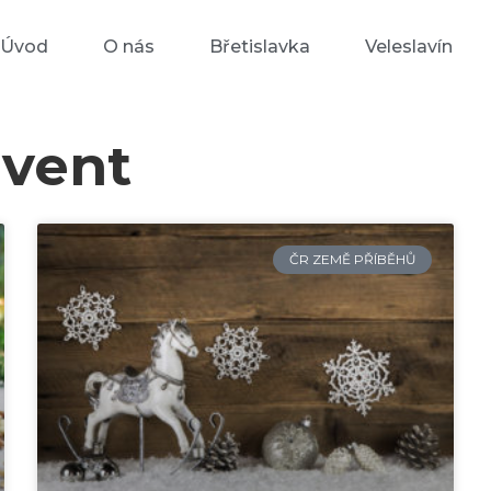
Úvod
O nás
Břetislavka
Veleslavín
dvent
ČR ZEMĚ PŘÍBĚHŮ