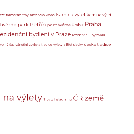
kam na výlet
kam na výlet
aze
farmářské trhy
historická Praha
Praha
Petřín
 hvězda
park
poznáváme Prahu
rezidenční bydlení v Praze
rezidenční ubytování
české tradice
volný čas
vánoční zvyky a tradice
výlety z Břetislavky
 na výlety
ČR země
Tipy z Instagramu