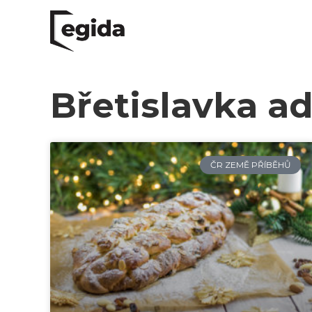
Břetislavka a
ČR ZEMĚ PŘÍBĚHŮ