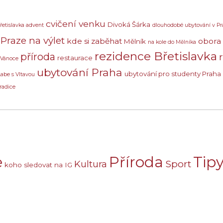
cvičení venku
Divoká Šárka
řetislavka advent
dlouhodobé ubytování v Pr
Praze na výlet
kde si zaběhat
obora
Mělník
na kole do Mělníka
rezidence Břetislavka
příroda
restaurace
 Vánoce
ubytování Praha
ubytování pro studenty Praha
Labe s Vltavou
radice
e
Příroda
Tipy
Sport
Kultura
koho sledovat na IG