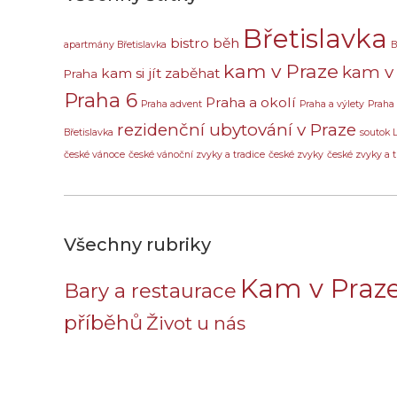
Břetislavka
bistro
běh
apartmány Břetislavka
B
kam v Praze
kam v 
kam si jít zaběhat
Praha
Praha 6
Praha a okolí
Praha advent
Praha a výlety
Praha
rezidenční ubytování v Praze
Břetislavka
soutok 
české vánoce
české vánoční zvyky a tradice
české zvyky
české zvyky a t
Všechny rubriky
Kam v Praz
Bary a restaurace
příběhů
Život u nás