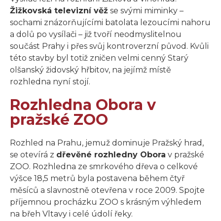
Žižkovská televizní věž
se svými miminky –
sochami znázorňujícími batolata lezoucími nahoru
a dolů po vysílači – již tvoří neodmyslitelnou
součást Prahy i přes svůj kontroverzní původ. Kvůli
této stavby byl totiž zničen velmi cenný Starý
olšanský židovský hřbitov, na jejímž místě
rozhledna nyní stojí.
Rozhledna Obora v
pražské ZOO
Rozhled na Prahu, jemuž dominuje Pražský hrad,
se otevírá z
dřevěné rozhledny Obora
v pražské
ZOO. Rozhledna ze smrkového dřeva o celkové
výšce 18,5 metrů byla postavena během čtyř
měsíců a slavnostně otevřena v roce 2009. Spojte
příjemnou procházku ZOO s krásným výhledem
na břeh Vltavy i celé údolí řeky.