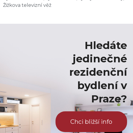
Žižkova televizní věž
Hledáte
jedinečné
rezidenční
bydlení v
Praze?
Chci bližší info