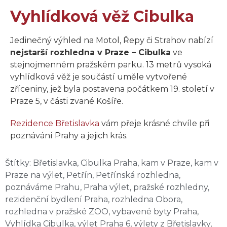
Vyhlídková věž Cibulka
Jedinečný výhled na Motol, Řepy či Strahov nabízí
nejstarší rozhledna v Praze – Cibulka
ve
stejnojmenném pražském parku. 13 metrů vysoká
vyhlídková věž je součástí uměle vytvořené
zříceniny, jež byla postavena počátkem 19. století v
Praze 5, v části zvané Košíře.
Rezidence Břetislavka
vám přeje krásné chvíle při
poznávání Prahy a jejich krás.
Štítky:
Břetislavka
,
Cibulka Praha
,
kam v Praze
,
kam v
Praze na výlet
,
Petřín
,
Petřínská rozhledna
,
poznáváme Prahu
,
Praha výlet
,
pražské rozhledny
,
rezidenční bydlení Praha
,
rozhledna Obora
,
rozhledna v pražské ZOO
,
vybavené byty Praha
,
Vyhlídka Cibulka
,
výlet Praha 6
,
výlety z Břetislavky
,