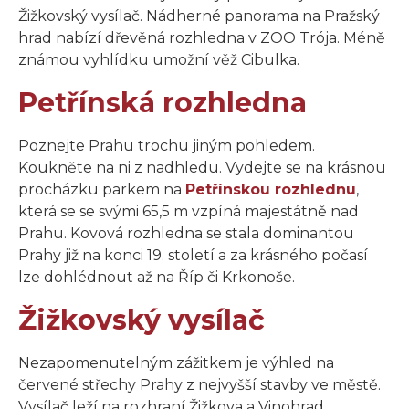
Žižkovský vysílač. Nádherné panorama na Pražský
hrad nabízí dřevěná rozhledna v ZOO Trója. Méně
známou vyhlídku umožní věž Cibulka.
Petřínská rozhledna
Poznejte Prahu trochu jiným pohledem.
Koukněte na ni z nadhledu. Vydejte se na krásnou
procházku parkem na
Petřínskou rozhlednu
,
která se se svými 65,5 m vzpíná majestátně nad
Prahu. Kovová rozhledna se stala dominantou
Prahy již na konci 19. století a za krásného počasí
lze dohlédnout až na Říp či Krkonoše.
Žižkovský vysílač
Nezapomenutelným zážitkem je výhled na
červené střechy Prahy z nejvyšší stavby ve městě.
Vysílač leží na rozhraní Žižkova a Vinohrad.