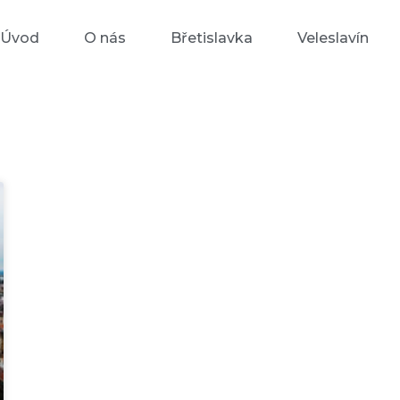
Úvod
O nás
Břetislavka
Veleslavín