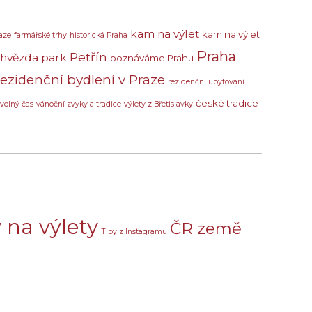
kam na výlet
kam na výlet
aze
farmářské trhy
historická Praha
Praha
Petřín
 hvězda
park
poznáváme Prahu
rezidenční bydlení v Praze
rezidenční ubytování
české tradice
volný čas
vánoční zvyky a tradice
výlety z Břetislavky
 na výlety
ČR země
Tipy z Instagramu