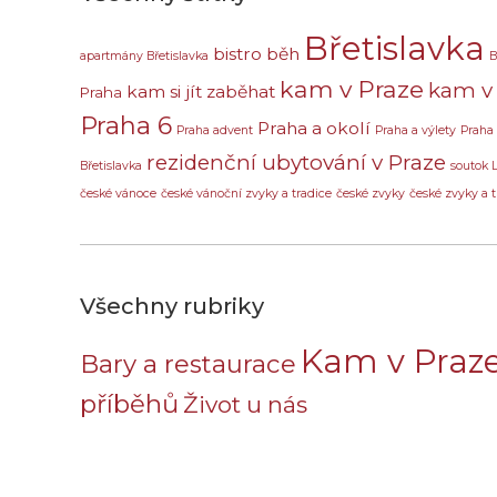
Břetislavka
bistro
běh
apartmány Břetislavka
B
kam v Praze
kam v 
kam si jít zaběhat
Praha
Praha 6
Praha a okolí
Praha advent
Praha a výlety
Praha
rezidenční ubytování v Praze
Břetislavka
soutok 
české vánoce
české vánoční zvyky a tradice
české zvyky
české zvyky a t
Všechny rubriky
Kam v Praz
Bary a restaurace
příběhů
Život u nás