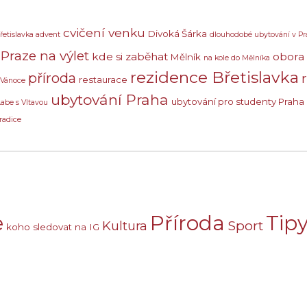
cvičení venku
Divoká Šárka
řetislavka advent
dlouhodobé ubytování v Pr
Praze na výlet
kde si zaběhat
obora
Mělník
na kole do Mělníka
rezidence Břetislavka
příroda
restaurace
 Vánoce
ubytování Praha
ubytování pro studenty Praha
Labe s Vltavou
radice
e
Příroda
Tipy
Sport
Kultura
koho sledovat na IG