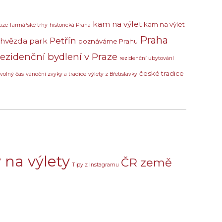
kam na výlet
kam na výlet
aze
farmářské trhy
historická Praha
Praha
Petřín
 hvězda
park
poznáváme Prahu
rezidenční bydlení v Praze
rezidenční ubytování
české tradice
volný čas
vánoční zvyky a tradice
výlety z Břetislavky
 na výlety
ČR země
Tipy z Instagramu