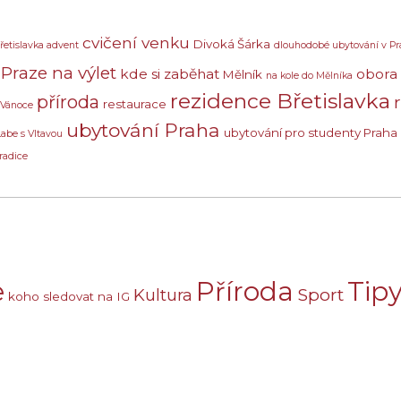
cvičení venku
Divoká Šárka
řetislavka advent
dlouhodobé ubytování v Pr
Praze na výlet
kde si zaběhat
obora
Mělník
na kole do Mělníka
rezidence Břetislavka
příroda
restaurace
 Vánoce
ubytování Praha
ubytování pro studenty Praha
Labe s Vltavou
radice
e
Příroda
Tipy
Sport
Kultura
koho sledovat na IG