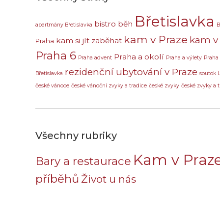
Břetislavka
bistro
běh
apartmány Břetislavka
B
kam v Praze
kam v 
kam si jít zaběhat
Praha
Praha 6
Praha a okolí
Praha advent
Praha a výlety
Praha
rezidenční ubytování v Praze
Břetislavka
soutok 
české vánoce
české vánoční zvyky a tradice
české zvyky
české zvyky a t
Všechny rubriky
Kam v Praz
Bary a restaurace
příběhů
Život u nás