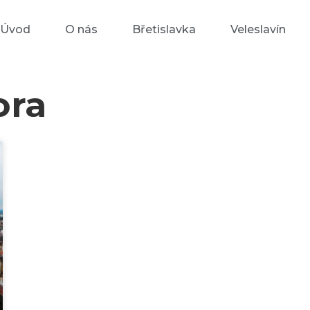
Úvod
O nás
Břetislavka
Veleslavín
ora