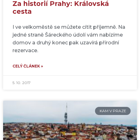
Za historií Prahy: Královská
cesta
I ve velkoměstě se můžete cítit příjemně. Na
jedné straně Šáreckého údolí vám nabízíme
domov a druhý konec pak uzavírá přírodní
rezervace.
CELÝ ČLÁNEK »
5. 10. 2017
KAM V PRAZE