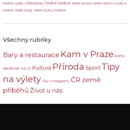
české tradice
tradice
výlety z Břetislavky
české vánoce
české vánoční zvyky a
tradice
české zvyky
české zvyky a tradice
Všechny rubriky
Kam v Praze
Bary a restaurace
koho
Příroda
Tipy
Sport
Kultura
sledovat na IG
na výlety
ČR země
Tipy z Instagramu
příběhů
Život u nás