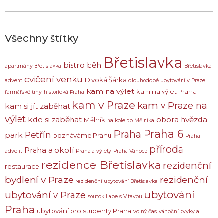
Všechny štítky
Břetislavka
bistro
běh
apartmány Břetislavka
Břetislavka
cvičení venku
Divoká Šárka
advent
dlouhodobé ubytování v Praze
kam na výlet
kam na výlet Praha
farmářské trhy
historická Praha
kam v Praze
kam v Praze na
kam si jít zaběhat
výlet
kde si zaběhat
obora hvězda
Mělník
na kole do Mělníka
Praha 6
Praha
Petřín
park
poznáváme Prahu
Praha
příroda
Praha a okolí
advent
Praha a výlety
Praha Vánoce
rezidence Břetislavka
rezidenční
restaurace
bydlení v Praze
rezidenční
rezidenční ubytování Břetislavka
ubytování
ubytování v Praze
soutok Labe s Vltavou
Praha
ubytování pro studenty Praha
volný čas
vánoční zvyky a