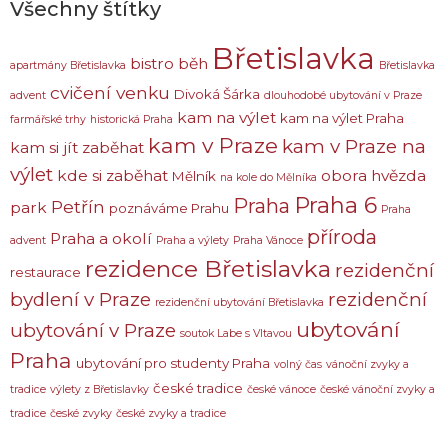
Všechny štítky
Břetislavka
bistro
běh
apartmány Břetislavka
Břetislavka
cvičení venku
Divoká Šárka
advent
dlouhodobé ubytování v Praze
kam na výlet
kam na výlet Praha
farmářské trhy
historická Praha
kam v Praze
kam v Praze na
kam si jít zaběhat
výlet
kde si zaběhat
obora hvězda
Mělník
na kole do Mělníka
Praha 6
Praha
Petřín
park
poznáváme Prahu
Praha
příroda
Praha a okolí
advent
Praha a výlety
Praha Vánoce
rezidence Břetislavka
rezidenční
restaurace
bydlení v Praze
rezidenční
rezidenční ubytování Břetislavka
ubytování
ubytování v Praze
soutok Labe s Vltavou
Praha
ubytování pro studenty Praha
volný čas
vánoční zvyky a
české tradice
tradice
výlety z Břetislavky
české vánoce
české vánoční zvyky a
tradice
české zvyky
české zvyky a tradice