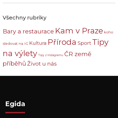
Všechny rubriky
Kam v Praze
Bary a restaurace
koho
Příroda
Tipy
Sport
Kultura
sledovat na IG
na výlety
ČR země
Tipy z Instagramu
příběhů
Život u nás
Egida