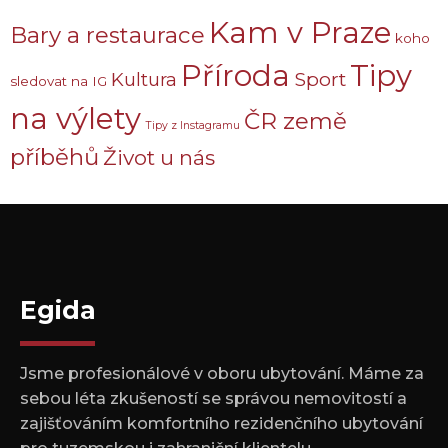
Kam v Praze
Bary a restaurace
koho
Příroda
Tipy
Sport
Kultura
sledovat na IG
na výlety
ČR země
Tipy z Instagramu
příběhů
Život u nás
Egida
Jsme profesionálové v oboru ubytování. Máme za
sebou léta zkušeností se správou nemovitostí a
zajišťováním komfortního rezidenčního ubytování