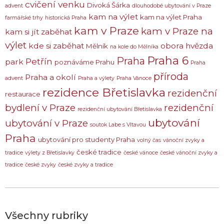
cvičení venku
Divoká Šárka
advent
dlouhodobé ubytování v Praze
kam na výlet
kam na výlet Praha
farmářské trhy
historická Praha
kam v Praze
kam v Praze na
kam si jít zaběhat
výlet
kde si zaběhat
obora hvězda
Mělník
na kole do Mělníka
Praha 6
Praha
Petřín
park
poznáváme Prahu
Praha
příroda
Praha a okolí
advent
Praha a výlety
Praha Vánoce
rezidence Břetislavka
rezidenční
restaurace
bydlení v Praze
rezidenční
rezidenční ubytování Břetislavka
ubytování
ubytování v Praze
soutok Labe s Vltavou
Praha
ubytování pro studenty Praha
volný čas
vánoční zvyky a
české tradice
tradice
výlety z Břetislavky
české vánoce
české vánoční zvyky a
tradice
české zvyky
české zvyky a tradice
Všechny rubriky