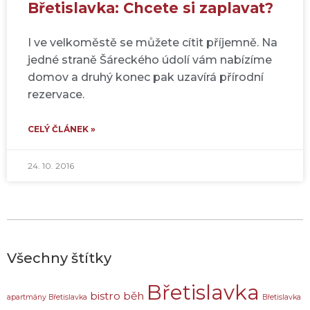
Břetislavka: Chcete si zaplavat?
I ve velkoměstě se můžete cítit příjemně. Na
jedné straně Šáreckého údolí vám nabízíme
domov a druhý konec pak uzavírá přírodní
rezervace.
CELÝ ČLÁNEK »
24. 10. 2016
Všechny štítky
Břetislavka
bistro
běh
apartmány Břetislavka
Břetislavka