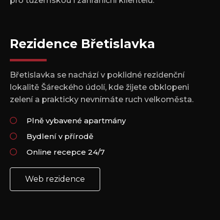
pro tuzemskou i zahraniční klientelu.
Rezidence Břetislavka
Břetislavka se nachází v poklidné rezidenční
lokalitě Šáreckého údolí, kde žijete obklopeni
zelení a prakticky nevnímáte ruch velkoměsta.
Plně vybavené apartmány
Bydlení v přírodě
Online recepce 24/7
Web rezidence