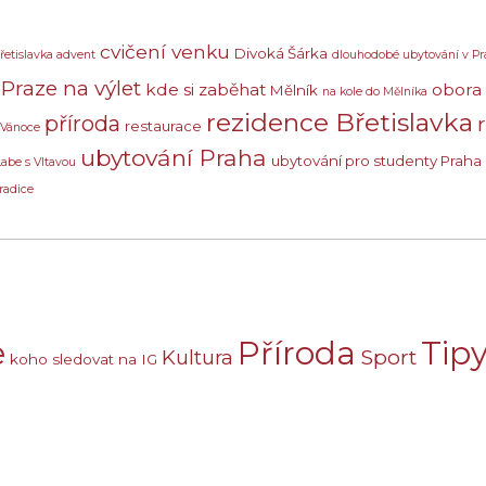
cvičení venku
Divoká Šárka
řetislavka advent
dlouhodobé ubytování v Pr
Praze na výlet
kde si zaběhat
obora
Mělník
na kole do Mělníka
rezidence Břetislavka
příroda
restaurace
 Vánoce
ubytování Praha
ubytování pro studenty Praha
Labe s Vltavou
radice
e
Příroda
Tipy
Sport
Kultura
koho sledovat na IG