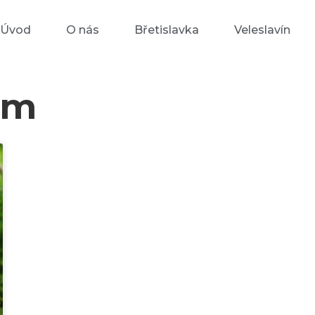
Úvod
O nás
Břetislavka
Veleslavín
em