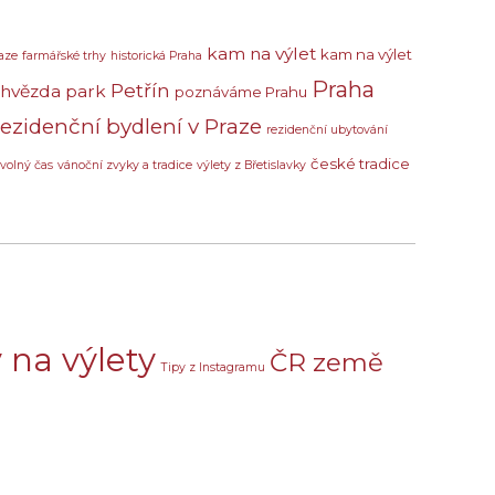
kam na výlet
kam na výlet
aze
farmářské trhy
historická Praha
Praha
Petřín
 hvězda
park
poznáváme Prahu
rezidenční bydlení v Praze
rezidenční ubytování
české tradice
volný čas
vánoční zvyky a tradice
výlety z Břetislavky
 na výlety
ČR země
Tipy z Instagramu