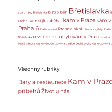
Břetislavka
bistro
běh
apartmány Břetislavka
B
kam v Praze
kam v 
kam si jít zaběhat
Praha
Praha 6
Praha a okolí
Praha advent
Praha a výlety
Praha
rezidenční ubytování v Praze
Břetislavka
soutok 
české vánoce
české vánoční zvyky a tradice
české zvyky
české zvyky a t
Všechny rubriky
Kam v Praz
Bary a restaurace
příběhů
Život u nás