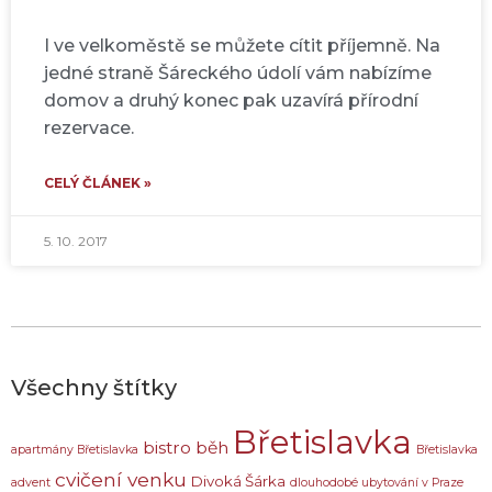
I ve velkoměstě se můžete cítit příjemně. Na
jedné straně Šáreckého údolí vám nabízíme
domov a druhý konec pak uzavírá přírodní
rezervace.
CELÝ ČLÁNEK »
5. 10. 2017
Všechny štítky
Břetislavka
bistro
běh
apartmány Břetislavka
Břetislavka
cvičení venku
Divoká Šárka
advent
dlouhodobé ubytování v Praze