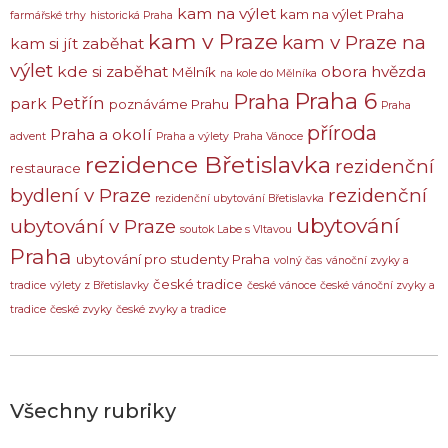
kam na výlet
kam na výlet Praha
farmářské trhy
historická Praha
kam v Praze
kam v Praze na
kam si jít zaběhat
výlet
kde si zaběhat
obora hvězda
Mělník
na kole do Mělníka
Praha 6
Praha
Petřín
park
poznáváme Prahu
Praha
příroda
Praha a okolí
advent
Praha a výlety
Praha Vánoce
rezidence Břetislavka
rezidenční
restaurace
bydlení v Praze
rezidenční
rezidenční ubytování Břetislavka
ubytování
ubytování v Praze
soutok Labe s Vltavou
Praha
ubytování pro studenty Praha
volný čas
vánoční zvyky a
české tradice
tradice
výlety z Břetislavky
české vánoce
české vánoční zvyky a
tradice
české zvyky
české zvyky a tradice
Všechny rubriky