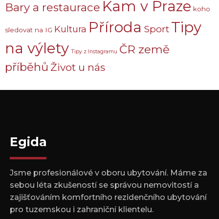
Kam v Praze
Bary a restaurace
koho
Příroda
Tipy
Sport
Kultura
sledovat na IG
na výlety
ČR země
Tipy z Instagramu
příběhů
Život u nás
Egida
Jsme profesionálové v oboru ubytování. Máme za
sebou léta zkušeností se správou nemovitostí a
zajišťováním komfortního rezidenčního ubytování
pro tuzemskou i zahraniční klientelu.