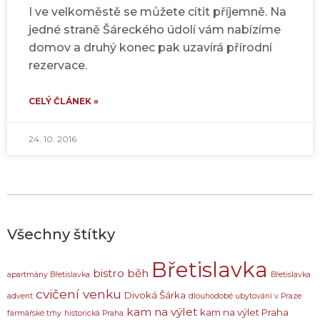
I ve velkoměstě se můžete cítit příjemně. Na
jedné straně Šáreckého údolí vám nabízíme
domov a druhý konec pak uzavírá přírodní
rezervace.
CELÝ ČLÁNEK »
24. 10. 2016
Všechny štítky
Břetislavka
bistro
běh
apartmány Břetislavka
Břetislavka
cvičení venku
Divoká Šárka
advent
dlouhodobé ubytování v Praze
kam na výlet
kam na výlet Praha
farmářské trhy
historická Praha