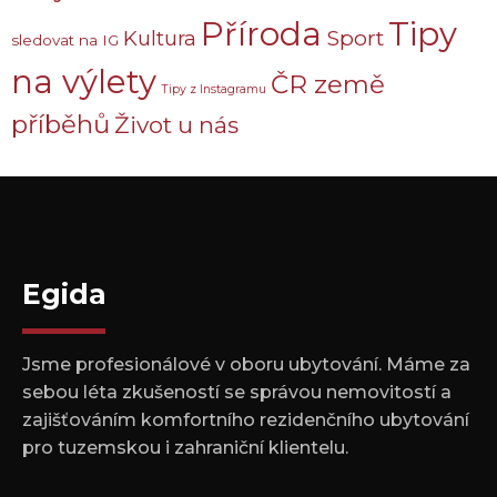
Příroda
Tipy
Sport
Kultura
sledovat na IG
na výlety
ČR země
Tipy z Instagramu
příběhů
Život u nás
Egida
Jsme profesionálové v oboru ubytování. Máme za
sebou léta zkušeností se správou nemovitostí a
zajišťováním komfortního rezidenčního ubytování
pro tuzemskou i zahraniční klientelu.