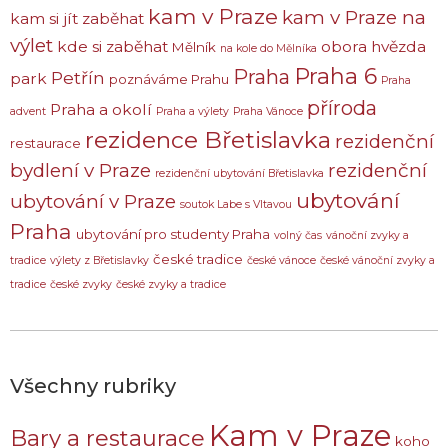
kam v Praze
kam v Praze na
kam si jít zaběhat
výlet
kde si zaběhat
obora hvězda
Mělník
na kole do Mělníka
Praha 6
Praha
Petřín
park
poznáváme Prahu
Praha
příroda
Praha a okolí
advent
Praha a výlety
Praha Vánoce
rezidence Břetislavka
rezidenční
restaurace
bydlení v Praze
rezidenční
rezidenční ubytování Břetislavka
ubytování
ubytování v Praze
soutok Labe s Vltavou
Praha
ubytování pro studenty Praha
volný čas
vánoční zvyky a
české tradice
tradice
výlety z Břetislavky
české vánoce
české vánoční zvyky a
tradice
české zvyky
české zvyky a tradice
Všechny rubriky
Kam v Praze
Bary a restaurace
koho