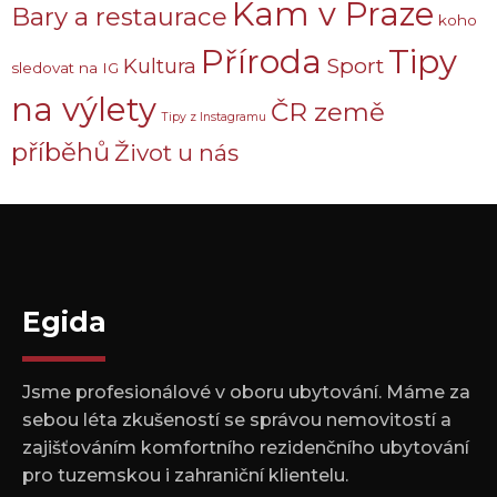
Kam v Praze
Bary a restaurace
koho
Příroda
Tipy
Sport
Kultura
sledovat na IG
na výlety
ČR země
Tipy z Instagramu
příběhů
Život u nás
Egida
Jsme profesionálové v oboru ubytování. Máme za
sebou léta zkušeností se správou nemovitostí a
zajišťováním komfortního rezidenčního ubytování
pro tuzemskou i zahraniční klientelu.