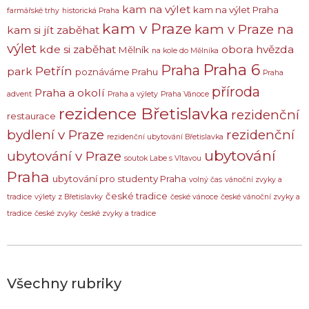
kam na výlet
kam na výlet Praha
farmářské trhy
historická Praha
kam v Praze
kam v Praze na
kam si jít zaběhat
výlet
kde si zaběhat
obora hvězda
Mělník
na kole do Mělníka
Praha 6
Praha
Petřín
park
poznáváme Prahu
Praha
příroda
Praha a okolí
advent
Praha a výlety
Praha Vánoce
rezidence Břetislavka
rezidenční
restaurace
bydlení v Praze
rezidenční
rezidenční ubytování Břetislavka
ubytování
ubytování v Praze
soutok Labe s Vltavou
Praha
ubytování pro studenty Praha
volný čas
vánoční zvyky a
české tradice
tradice
výlety z Břetislavky
české vánoce
české vánoční zvyky a
tradice
české zvyky
české zvyky a tradice
Všechny rubriky