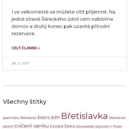
I ve velkoměstě se můžete cítit příjemně. Na
jedné straně Šáreckého údolí vám nabízíme
domov a druhý konec pak uzavírá přírodní
rezervace.
CELÝ ČLÁNEK »
28. 2. 2017
Všechny štítky
Břetislavka
bistro
běh
apartmány Břetislavka
Břetislavka
cvičení venku
Divoká Šárka
advent
dlouhodobé ubytování v Praze