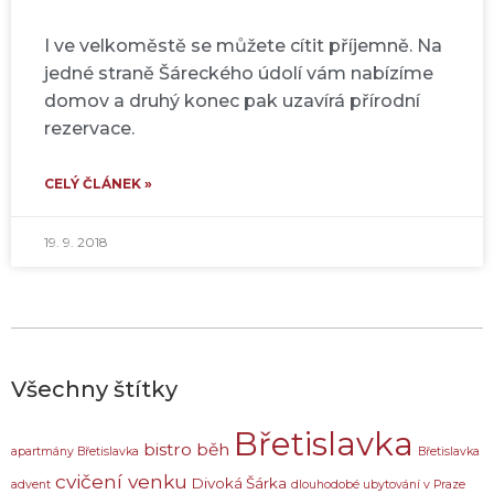
I ve velkoměstě se můžete cítit příjemně. Na
jedné straně Šáreckého údolí vám nabízíme
domov a druhý konec pak uzavírá přírodní
rezervace.
CELÝ ČLÁNEK »
19. 9. 2018
Všechny štítky
Břetislavka
bistro
běh
apartmány Břetislavka
Břetislavka
cvičení venku
Divoká Šárka
advent
dlouhodobé ubytování v Praze