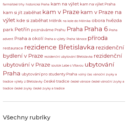
kam na výlet
kam na výlet Praha
farmářské trhy
historická Praha
kam v Praze
kam v Praze na
kam si jít zaběhat
výlet
kde si zaběhat
obora hvězda
Mělník
na kole do Mělníka
Praha 6
Praha
Petřín
park
poznáváme Prahu
Praha
příroda
Praha a okolí
advent
Praha a výlety
Praha Vánoce
rezidence Břetislavka
rezidenční
restaurace
bydlení v Praze
rezidenční
rezidenční ubytování Břetislavka
ubytování
ubytování v Praze
soutok Labe s Vltavou
Praha
ubytování pro studenty Praha
volný čas
vánoční zvyky a
české tradice
tradice
výlety z Břetislavky
české vánoce
české vánoční zvyky a
tradice
české zvyky
české zvyky a tradice
Všechny rubriky