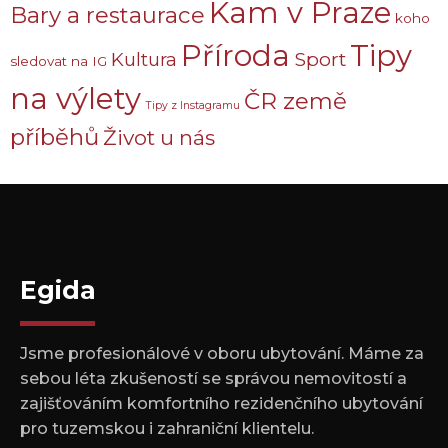
Kam v Praze
Bary a restaurace
koho
Příroda
Tipy
Sport
Kultura
sledovat na IG
na výlety
ČR země
Tipy z Instagramu
příběhů
Život u nás
Egida
Jsme profesionálové v oboru ubytování. Máme za
sebou léta zkušeností se správou nemovitostí a
zajišťováním komfortního rezidenčního ubytování
pro tuzemskou i zahraniční klientelu.