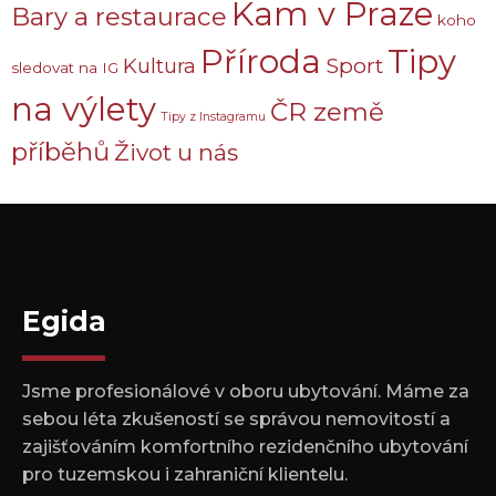
Kam v Praze
Bary a restaurace
koho
Příroda
Tipy
Sport
Kultura
sledovat na IG
na výlety
ČR země
Tipy z Instagramu
příběhů
Život u nás
Egida
Jsme profesionálové v oboru ubytování. Máme za
sebou léta zkušeností se správou nemovitostí a
zajišťováním komfortního rezidenčního ubytování
pro tuzemskou i zahraniční klientelu.