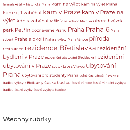
kam na výlet
kam na výlet Praha
farmářské trhy
historická Praha
kam v Praze
kam v Praze na
kam si jít zaběhat
výlet
kde si zaběhat
obora hvězda
Mělník
na kole do Mělníka
Praha 6
Praha
Petřín
park
poznáváme Prahu
Praha
příroda
Praha a okolí
advent
Praha a výlety
Praha Vánoce
rezidence Břetislavka
rezidenční
restaurace
bydlení v Praze
rezidenční
rezidenční ubytování Břetislavka
ubytování
ubytování v Praze
soutok Labe s Vltavou
Praha
ubytování pro studenty Praha
volný čas
vánoční zvyky a
české tradice
tradice
výlety z Břetislavky
české vánoce
české vánoční zvyky a
tradice
české zvyky
české zvyky a tradice
Všechny rubriky