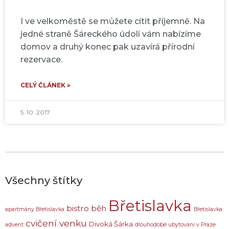
I ve velkoměstě se můžete cítit příjemně. Na
jedné straně Šáreckého údolí vám nabízíme
domov a druhý konec pak uzavírá přírodní
rezervace.
CELÝ ČLÁNEK »
5. 10. 2017
Všechny štítky
Břetislavka
bistro
běh
apartmány Břetislavka
Břetislavka
cvičení venku
Divoká Šárka
advent
dlouhodobé ubytování v Praze