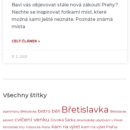
Baví vás objevovat stále nová zákoutí Prahy?
Nechte se inspirovat fotkami míst, které
možná sami ještě neznáte. Poznáte známá
místa
CELÝ ČLÁNEK »
11. 2. 2021
Všechny štítky
Břetislavka
bistro
běh
apartmány Břetislavka
Břetislavka
cvičení venku
Divoká Šárka
advent
dlouhodobé ubytování v Praze
kam na výlet
kam na výlet Praha
farmářské trhy
historická Praha