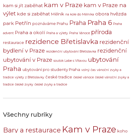
kam v Praze
kam v Praze na
kam si jít zaběhat
výlet
kde si zaběhat
obora hvězda
Mělník
na kole do Mělníka
Praha 6
Praha
Petřín
park
poznáváme Prahu
Praha
příroda
Praha a okolí
advent
Praha a výlety
Praha Vánoce
rezidence Břetislavka
rezidenční
restaurace
bydlení v Praze
rezidenční
rezidenční ubytování Břetislavka
ubytování
ubytování v Praze
soutok Labe s Vltavou
Praha
ubytování pro studenty Praha
volný čas
vánoční zvyky a
české tradice
tradice
výlety z Břetislavky
české vánoce
české vánoční zvyky a
tradice
české zvyky
české zvyky a tradice
Všechny rubriky
Kam v Praze
Bary a restaurace
koho