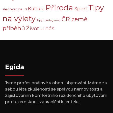
Příroda
Tipy
Sport
Kultura
sledovat na IG
na výlety
ČR země
Tipy z Instagramu
příběhů
Život u nás
Egida
Jsme profesionálové v oboru ubytování. Máme za
sebou léta zkušeností se správou nemovitostí a
zajišťováním komfortního rezidenčního ubytování
pro tuzemskou i zahraniční klientelu.