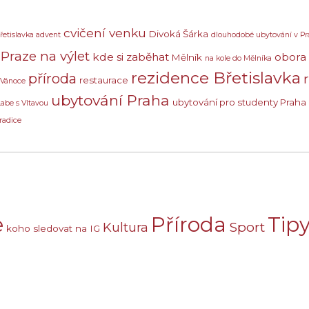
cvičení venku
Divoká Šárka
řetislavka advent
dlouhodobé ubytování v Pr
Praze na výlet
kde si zaběhat
obora
Mělník
na kole do Mělníka
rezidence Břetislavka
příroda
restaurace
 Vánoce
ubytování Praha
ubytování pro studenty Praha
Labe s Vltavou
radice
e
Příroda
Tipy
Sport
Kultura
koho sledovat na IG