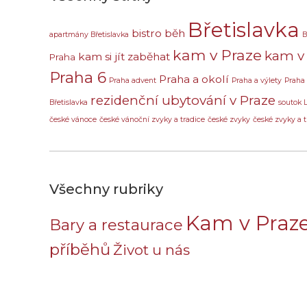
Břetislavka
bistro
běh
apartmány Břetislavka
B
kam v Praze
kam v 
kam si jít zaběhat
Praha
Praha 6
Praha a okolí
Praha advent
Praha a výlety
Praha
rezidenční ubytování v Praze
Břetislavka
soutok 
české vánoce
české vánoční zvyky a tradice
české zvyky
české zvyky a t
Všechny rubriky
Kam v Praz
Bary a restaurace
příběhů
Život u nás