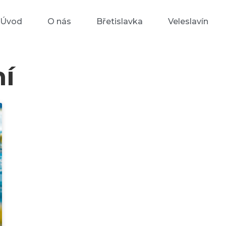
Úvod
O nás
Břetislavka
Veleslavín
ní