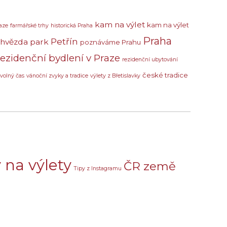
kam na výlet
kam na výlet
aze
farmářské trhy
historická Praha
Praha
Petřín
 hvězda
park
poznáváme Prahu
rezidenční bydlení v Praze
rezidenční ubytování
české tradice
volný čas
vánoční zvyky a tradice
výlety z Břetislavky
 na výlety
ČR země
Tipy z Instagramu