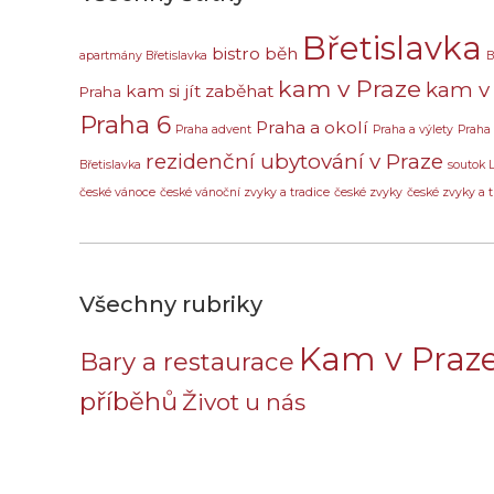
Břetislavka
bistro
běh
apartmány Břetislavka
B
kam v Praze
kam v 
kam si jít zaběhat
Praha
Praha 6
Praha a okolí
Praha advent
Praha a výlety
Praha
rezidenční ubytování v Praze
Břetislavka
soutok 
české vánoce
české vánoční zvyky a tradice
české zvyky
české zvyky a t
Všechny rubriky
Kam v Praz
Bary a restaurace
příběhů
Život u nás