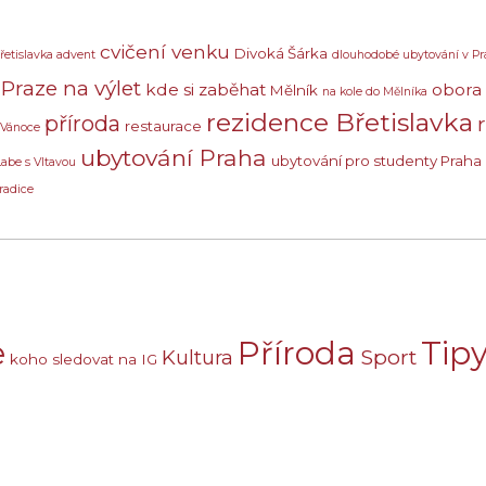
cvičení venku
Divoká Šárka
řetislavka advent
dlouhodobé ubytování v Pr
Praze na výlet
kde si zaběhat
obora
Mělník
na kole do Mělníka
rezidence Břetislavka
příroda
restaurace
 Vánoce
ubytování Praha
ubytování pro studenty Praha
Labe s Vltavou
radice
e
Příroda
Tipy
Sport
Kultura
koho sledovat na IG