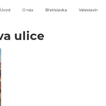
Úvod
O nás
Břetislavka
Veleslavín
a ulice