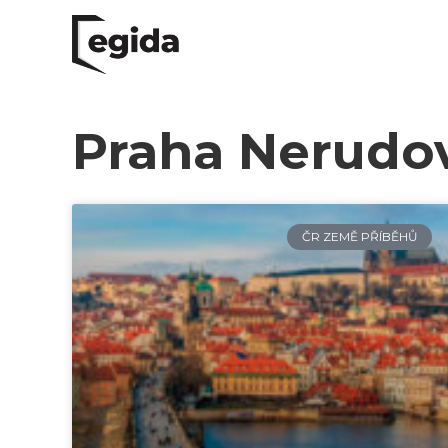
Praha Nerudov
ČR ZEMĚ PŘÍBĚHŮ