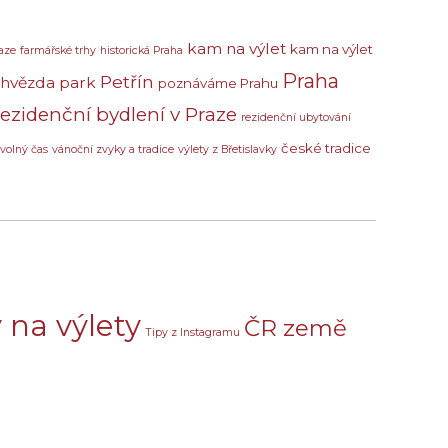
kam na výlet
kam na výlet
aze
farmářské trhy
historická Praha
Praha
Petřín
 hvězda
park
poznáváme Prahu
rezidenční bydlení v Praze
rezidenční ubytování
české tradice
volný čas
vánoční zvyky a tradice
výlety z Břetislavky
 na výlety
ČR země
Tipy z Instagramu