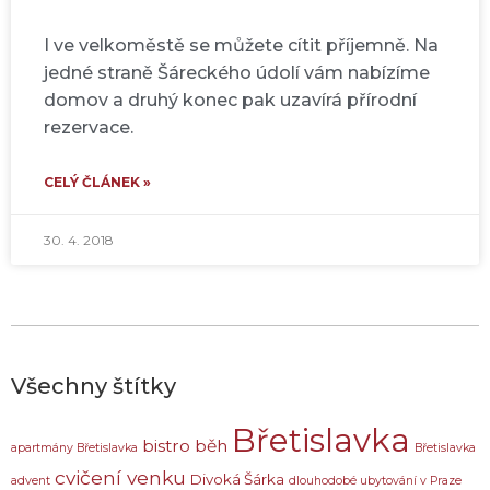
I ve velkoměstě se můžete cítit příjemně. Na
jedné straně Šáreckého údolí vám nabízíme
domov a druhý konec pak uzavírá přírodní
rezervace.
CELÝ ČLÁNEK »
30. 4. 2018
Všechny štítky
Břetislavka
bistro
běh
apartmány Břetislavka
Břetislavka
cvičení venku
Divoká Šárka
advent
dlouhodobé ubytování v Praze