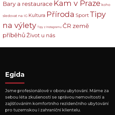
Kam v Praze
Bary a restaurace
koho
Příroda
Tipy
Sport
Kultura
sledovat na IG
na výlety
ČR země
Tipy z Instagramu
příběhů
Život u nás
Egida
Jsme profesionálové v oboru ubytování. Máme za
sebou léta zkušeností se správou nemovitostí a
zajišťováním komfortního rezidenčního ubytování
pro tuzemskou i zahraniční klientelu.