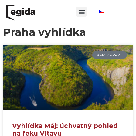
Praha vyhlídka
KAM V PRAZE
Vyhlídka Máj: úchvatný pohled
na řeku Vltavu