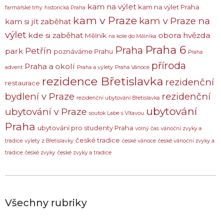
kam na výlet
kam na výlet Praha
farmářské trhy
historická Praha
kam v Praze
kam v Praze na
kam si jít zaběhat
výlet
kde si zaběhat
obora hvězda
Mělník
na kole do Mělníka
Praha 6
Praha
Petřín
park
poznáváme Prahu
Praha
příroda
Praha a okolí
advent
Praha a výlety
Praha Vánoce
rezidence Břetislavka
rezidenční
restaurace
bydlení v Praze
rezidenční
rezidenční ubytování Břetislavka
ubytování
ubytování v Praze
soutok Labe s Vltavou
Praha
ubytování pro studenty Praha
volný čas
vánoční zvyky a
české tradice
tradice
výlety z Břetislavky
české vánoce
české vánoční zvyky a
tradice
české zvyky
české zvyky a tradice
Všechny rubriky