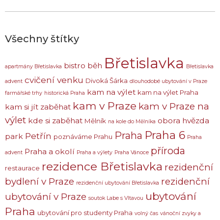
Všechny štítky
Břetislavka
bistro
běh
apartmány Břetislavka
Břetislavka
cvičení venku
Divoká Šárka
advent
dlouhodobé ubytování v Praze
kam na výlet
kam na výlet Praha
farmářské trhy
historická Praha
kam v Praze
kam v Praze na
kam si jít zaběhat
výlet
kde si zaběhat
obora hvězda
Mělník
na kole do Mělníka
Praha 6
Praha
Petřín
park
poznáváme Prahu
Praha
příroda
Praha a okolí
advent
Praha a výlety
Praha Vánoce
rezidence Břetislavka
rezidenční
restaurace
bydlení v Praze
rezidenční
rezidenční ubytování Břetislavka
ubytování
ubytování v Praze
soutok Labe s Vltavou
Praha
ubytování pro studenty Praha
volný čas
vánoční zvyky a