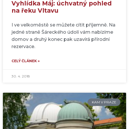
Vyhlídka Máj: úchvatný pohled
na řeku Vltavu
I ve velkoměstě se můžete cítit příjemně. Na
jedné straně Šáreckého údolí vám nabízíme
domov a druhý konec pak uzavírá přírodní
rezervace.
CELÝ ČLÁNEK »
30. 4. 2018
KAM V PRAZE