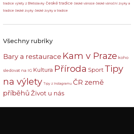
české tradice
tradice
výlety z Břetislavky
české vánoce
české vánoční zvyky a
tradice
české zvyky
české zvyky a tradice
Všechny rubriky
Kam v Praze
Bary a restaurace
koho
Příroda
Tipy
Sport
Kultura
sledovat na IG
na výlety
ČR země
Tipy z Instagramu
příběhů
Život u nás