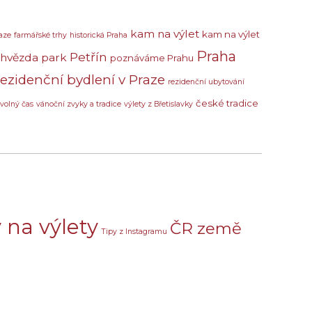
kam na výlet
kam na výlet
aze
farmářské trhy
historická Praha
Praha
Petřín
 hvězda
park
poznáváme Prahu
rezidenční bydlení v Praze
rezidenční ubytování
české tradice
volný čas
vánoční zvyky a tradice
výlety z Břetislavky
 na výlety
ČR země
Tipy z Instagramu