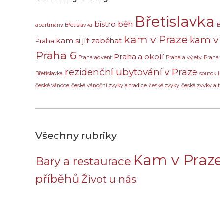
Břetislavka
bistro
běh
apartmány Břetislavka
B
kam v Praze
kam v 
kam si jít zaběhat
Praha
Praha 6
Praha a okolí
Praha advent
Praha a výlety
Praha
rezidenční ubytování v Praze
Břetislavka
soutok 
české vánoce
české vánoční zvyky a tradice
české zvyky
české zvyky a t
Všechny rubriky
Kam v Praz
Bary a restaurace
příběhů
Život u nás