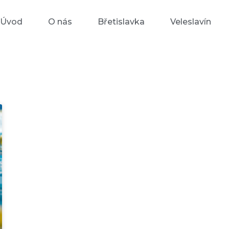
Úvod
O nás
Břetislavka
Veleslavín