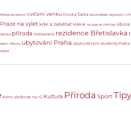
cvičení venku
Divoká Šárka
řetislavka advent
dlouhodobé ubytování v Pr
Praze na výlet
kde si zaběhat
obora
Mělník
na kole do Mělníka
rezidence Břetislavka
příroda
restaurace
 Vánoce
ubytování Praha
ubytování pro studenty Praha
Labe s Vltavou
radice
e
Příroda
Tipy
Sport
Kultura
koho sledovat na IG