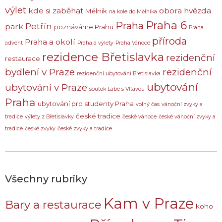
výlet
kde si zaběhat
obora hvězda
Mělník
na kole do Mělníka
Praha 6
Praha
Petřín
park
poznáváme Prahu
Praha
příroda
Praha a okolí
advent
Praha a výlety
Praha Vánoce
rezidence Břetislavka
rezidenční
restaurace
bydlení v Praze
rezidenční
rezidenční ubytování Břetislavka
ubytování
ubytování v Praze
soutok Labe s Vltavou
Praha
ubytování pro studenty Praha
volný čas
vánoční zvyky a
české tradice
tradice
výlety z Břetislavky
české vánoce
české vánoční zvyky a
tradice
české zvyky
české zvyky a tradice
Všechny rubriky
Kam v Praze
Bary a restaurace
koho