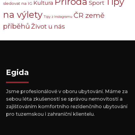
Příroda
Tipy
Sport
Kultura
sledovat na IG
na výlety
ČR země
Tipy z Instagramu
příběhů
Život u nás
Egida
Jsme profesionálové v oboru ubytování. Máme za
sebou léta zkušeností se správou nemovitostí a
zajišťováním komfortního rezidenčního ubytování
pro tuzemskou i zahraniční klientelu.