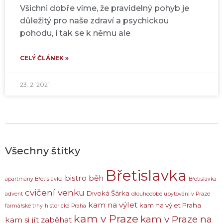
Všichni dobře víme, že pravidelný pohyb je
důležitý pro naše zdraví a psychickou
pohodu, i tak se k němu ale
CELÝ ČLÁNEK »
23. 2. 2021
Všechny štítky
Břetislavka
bistro
běh
apartmány Břetislavka
Břetislavka
cvičení venku
Divoká Šárka
advent
dlouhodobé ubytování v Praze
kam na výlet
kam na výlet Praha
farmářské trhy
historická Praha
kam v Praze
kam v Praze na
kam si jít zaběhat