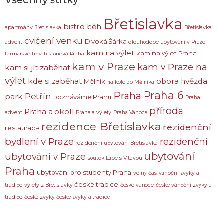
Břetislavka
bistro
běh
apartmány Břetislavka
Břetislavka
cvičení venku
Divoká Šárka
advent
dlouhodobé ubytování v Praze
kam na výlet
kam na výlet Praha
farmářské trhy
historická Praha
kam v Praze
kam v Praze na
kam si jít zaběhat
výlet
kde si zaběhat
obora hvězda
Mělník
na kole do Mělníka
Praha 6
Praha
Petřín
park
poznáváme Prahu
Praha
příroda
Praha a okolí
advent
Praha a výlety
Praha Vánoce
rezidence Břetislavka
rezidenční
restaurace
bydlení v Praze
rezidenční
rezidenční ubytování Břetislavka
ubytování
ubytování v Praze
soutok Labe s Vltavou
Praha
ubytování pro studenty Praha
volný čas
vánoční zvyky a
české tradice
tradice
výlety z Břetislavky
české vánoce
české vánoční zvyky a
tradice
české zvyky
české zvyky a tradice