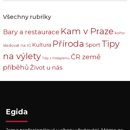
Všechny rubriky
Kam v Praze
Bary a restaurace
koho
Příroda
Tipy
Sport
Kultura
sledovat na IG
na výlety
ČR země
Tipy z Instagramu
příběhů
Život u nás
Egida