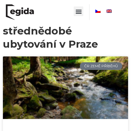
střednědobé
ubytování v Praze
ČR ZEMĚ PŘÍBĚHŮ