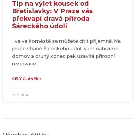
Tip na výlet kousek od
Břetislavky: V Praze vás
překvapí dravá příroda
Šáreckého údolí
I ve velkoměstě se můžete cítit příjemně. Na
jedné straně Šáreckého údolí vám nabízíme
domov a druhý konec pak uzavírá přírodní
rezervace.
CELÝ ČLÁNEK »
19. 5. 2016
Všechny štítky