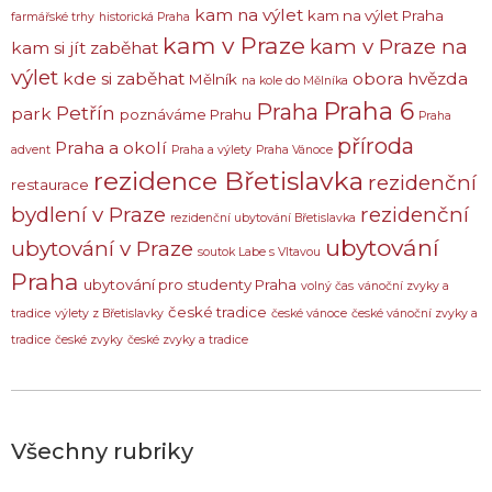
kam na výlet
kam na výlet Praha
farmářské trhy
historická Praha
kam v Praze
kam v Praze na
kam si jít zaběhat
výlet
kde si zaběhat
obora hvězda
Mělník
na kole do Mělníka
Praha 6
Praha
Petřín
park
poznáváme Prahu
Praha
příroda
Praha a okolí
advent
Praha a výlety
Praha Vánoce
rezidence Břetislavka
rezidenční
restaurace
bydlení v Praze
rezidenční
rezidenční ubytování Břetislavka
ubytování
ubytování v Praze
soutok Labe s Vltavou
Praha
ubytování pro studenty Praha
volný čas
vánoční zvyky a
české tradice
tradice
výlety z Břetislavky
české vánoce
české vánoční zvyky a
tradice
české zvyky
české zvyky a tradice
Všechny rubriky