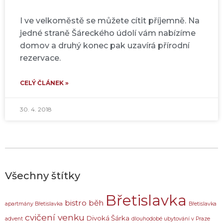
I ve velkoměstě se můžete cítit příjemně. Na
jedné straně Šáreckého údolí vám nabízíme
domov a druhý konec pak uzavírá přírodní
rezervace.
CELÝ ČLÁNEK »
30. 4. 2018
Všechny štítky
Břetislavka
bistro
běh
apartmány Břetislavka
Břetislavka
cvičení venku
Divoká Šárka
advent
dlouhodobé ubytování v Praze