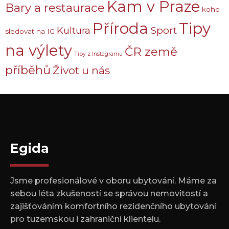
Kam v Praze
Bary a restaurace
koho
Příroda
Tipy
Sport
Kultura
sledovat na IG
na výlety
ČR země
Tipy z Instagramu
příběhů
Život u nás
Egida
Jsme profesionálové v oboru ubytování. Máme za
sebou léta zkušeností se správou nemovitostí a
zajišťováním komfortního rezidenčního ubytování
pro tuzemskou i zahraniční klientelu.