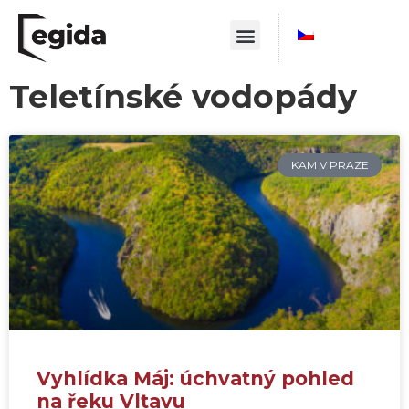
Teletínské vodopády
KAM V PRAZE
Vyhlídka Máj: úchvatný pohled
na řeku Vltavu