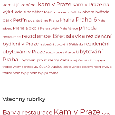
kam v Praze
kam v Praze na
kam si jít zaběhat
výlet
kde si zaběhat
obora hvězda
Mělník
na kole do Mělníka
Praha 6
Praha
Petřín
park
poznáváme Prahu
Praha
příroda
Praha a okolí
advent
Praha a výlety
Praha Vánoce
rezidence Břetislavka
rezidenční
restaurace
bydlení v Praze
rezidenční
rezidenční ubytování Břetislavka
ubytování
ubytování v Praze
soutok Labe s Vltavou
Praha
ubytování pro studenty Praha
volný čas
vánoční zvyky a
české tradice
tradice
výlety z Břetislavky
české vánoce
české vánoční zvyky a
tradice
české zvyky
české zvyky a tradice
Všechny rubriky
Kam v Praze
Bary a restaurace
koho