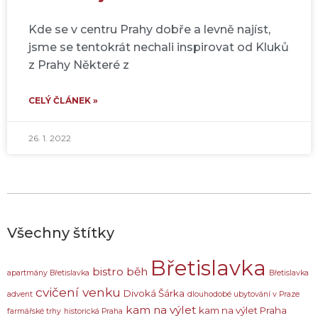
Kde se v centru Prahy dobře a levně najíst,
jsme se tentokrát nechali inspirovat od Kluků
z Prahy Některé z
CELÝ ČLÁNEK »
26. 1. 2022
Všechny štítky
Břetislavka
bistro
běh
apartmány Břetislavka
Břetislavka
cvičení venku
Divoká Šárka
advent
dlouhodobé ubytování v Praze
kam na výlet
kam na výlet Praha
farmářské trhy
historická Praha