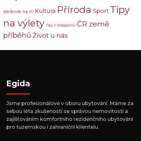
Příroda
Tipy
Sport
Kultura
sledovat na IG
na výlety
ČR země
Tipy z Instagramu
příběhů
Život u nás
Egida
Jsme profesionálové v oboru ubytování. Máme za
sebou léta zkušeností se správou nemovitostí a
zajišťováním komfortního rezidenčního ubytování
pro tuzemskou i zahraniční klientelu.