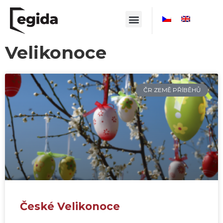
Velikonoce
ČR ZEMĚ PŘÍBĚHŮ
České Velikonoce