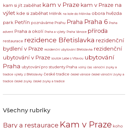
kam v Praze
kam v Praze na
kam si jít zaběhat
výlet
kde si zaběhat
obora hvězda
Mělník
na kole do Mělníka
Praha 6
Praha
Petřín
park
poznáváme Prahu
Praha
příroda
Praha a okolí
advent
Praha a výlety
Praha Vánoce
rezidence Břetislavka
rezidenční
restaurace
bydlení v Praze
rezidenční
rezidenční ubytování Břetislavka
ubytování
ubytování v Praze
soutok Labe s Vltavou
Praha
ubytování pro studenty Praha
volný čas
vánoční zvyky a
české tradice
tradice
výlety z Břetislavky
české vánoce
české vánoční zvyky a
tradice
české zvyky
české zvyky a tradice
Všechny rubriky
Kam v Praze
Bary a restaurace
koho