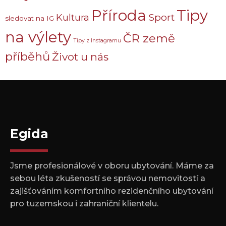
Příroda
Tipy
Sport
Kultura
sledovat na IG
na výlety
ČR země
Tipy z Instagramu
příběhů
Život u nás
Egida
Jsme profesionálové v oboru ubytování. Máme za
sebou léta zkušeností se správou nemovitostí a
zajišťováním komfortního rezidenčního ubytování
pro tuzemskou i zahraniční klientelu.