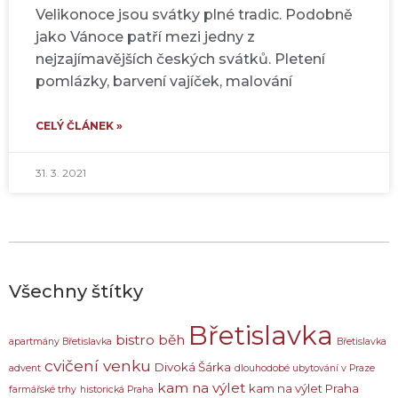
Velikonoce jsou svátky plné tradic. Podobně
jako Vánoce patří mezi jedny z
nejzajímavějších českých svátků. Pletení
pomlázky, barvení vajíček, malování
CELÝ ČLÁNEK »
31. 3. 2021
Všechny štítky
Břetislavka
bistro
běh
apartmány Břetislavka
Břetislavka
cvičení venku
Divoká Šárka
advent
dlouhodobé ubytování v Praze
kam na výlet
kam na výlet Praha
farmářské trhy
historická Praha