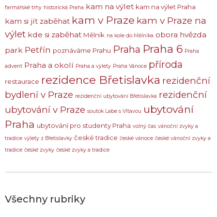
kam na výlet
kam na výlet Praha
farmářské trhy
historická Praha
kam v Praze
kam v Praze na
kam si jít zaběhat
výlet
kde si zaběhat
obora hvězda
Mělník
na kole do Mělníka
Praha 6
Praha
Petřín
park
poznáváme Prahu
Praha
příroda
Praha a okolí
advent
Praha a výlety
Praha Vánoce
rezidence Břetislavka
rezidenční
restaurace
bydlení v Praze
rezidenční
rezidenční ubytování Břetislavka
ubytování
ubytování v Praze
soutok Labe s Vltavou
Praha
ubytování pro studenty Praha
volný čas
vánoční zvyky a
české tradice
tradice
výlety z Břetislavky
české vánoce
české vánoční zvyky a
tradice
české zvyky
české zvyky a tradice
Všechny rubriky