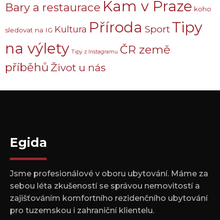
Kam v Praze
Bary a restaurace
koho
Příroda
Tipy
Sport
Kultura
sledovat na IG
na výlety
ČR země
Tipy z Instagramu
příběhů
Život u nás
Egida
Jsme profesionálové v oboru ubytování. Máme za
sebou léta zkušeností se správou nemovitostí a
zajišťováním komfortního rezidenčního ubytování
pro tuzemskou i zahraniční klientelu.