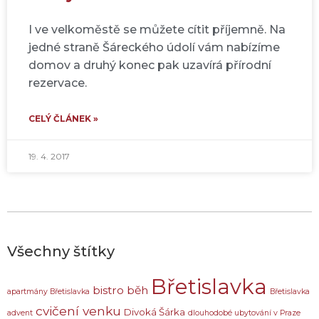
I ve velkoměstě se můžete cítit příjemně. Na
jedné straně Šáreckého údolí vám nabízíme
domov a druhý konec pak uzavírá přírodní
rezervace.
CELÝ ČLÁNEK »
19. 4. 2017
Všechny štítky
Břetislavka
bistro
běh
apartmány Břetislavka
Břetislavka
cvičení venku
Divoká Šárka
advent
dlouhodobé ubytování v Praze