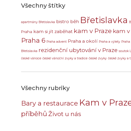
Všechny štítky
Břetislavka
bistro
běh
apartmány Břetislavka
B
kam v Praze
kam v 
kam si jít zaběhat
Praha
Praha 6
Praha a okolí
Praha advent
Praha a výlety
Praha
rezidenční ubytování v Praze
Břetislavka
soutok 
české vánoce
české vánoční zvyky a tradice
české zvyky
české zvyky a t
Všechny rubriky
Kam v Praz
Bary a restaurace
příběhů
Život u nás