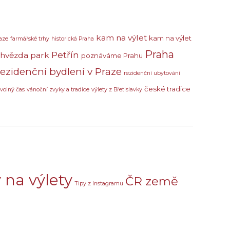
kam na výlet
kam na výlet
aze
farmářské trhy
historická Praha
Praha
Petřín
 hvězda
park
poznáváme Prahu
rezidenční bydlení v Praze
rezidenční ubytování
české tradice
volný čas
vánoční zvyky a tradice
výlety z Břetislavky
 na výlety
ČR země
Tipy z Instagramu