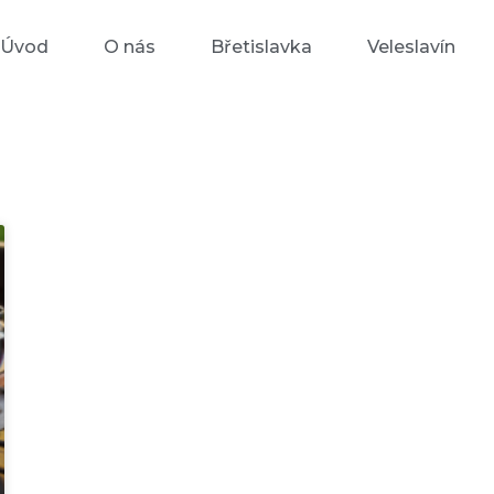
Úvod
O nás
Břetislavka
Veleslavín