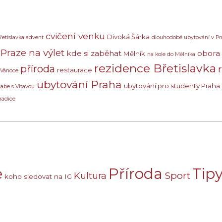
cvičení venku
Divoká Šárka
řetislavka advent
dlouhodobé ubytování v Pr
Praze na výlet
kde si zaběhat
obora
Mělník
na kole do Mělníka
rezidence Břetislavka
příroda
restaurace
 Vánoce
ubytování Praha
ubytování pro studenty Praha
Labe s Vltavou
radice
e
Příroda
Tipy
Sport
Kultura
koho sledovat na IG