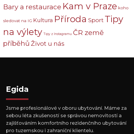
Kam v Praze
Bary a restaurace
koho
Příroda
Tipy
Sport
Kultura
sledovat na IG
na výlety
ČR země
Tipy z Instagramu
příběhů
Život u nás
Egida
Jsme profesionálové v oboru ubytování. Máme za
sebou léta zkušeností se správou nemovitostí a
zajišťováním komfortního rezidenčního ubytování
pro tuzemskou i zahraniční klientelu.