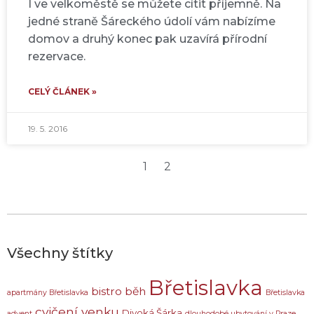
I ve velkoměstě se můžete cítit příjemně. Na
jedné straně Šáreckého údolí vám nabízíme
domov a druhý konec pak uzavírá přírodní
rezervace.
CELÝ ČLÁNEK »
19. 5. 2016
1
2
Všechny štítky
Břetislavka
bistro
běh
apartmány Břetislavka
Břetislavka
cvičení venku
Divoká Šárka
advent
dlouhodobé ubytování v Praze