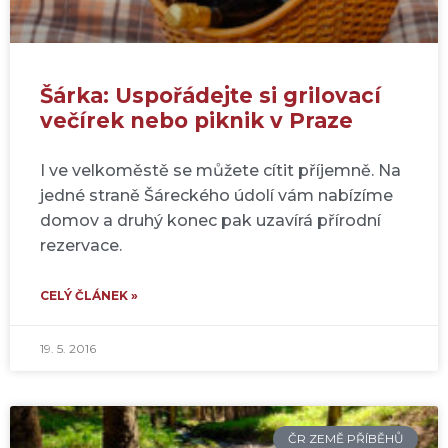
Šárka: Uspořádejte si grilovací
večírek nebo piknik v Praze
I ve velkoměstě se můžete cítit příjemně. Na
jedné straně Šáreckého údolí vám nabízíme
domov a druhý konec pak uzavírá přírodní
rezervace.
CELÝ ČLÁNEK »
19. 5. 2016
ČR ZEMĚ PŘÍBĚHŮ