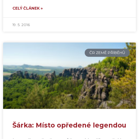
CELÝ ČLÁNEK »
19. 5. 2016
ČR ZEMĚ PŘÍBĚHŮ
Šárka: Místo opředené legendou