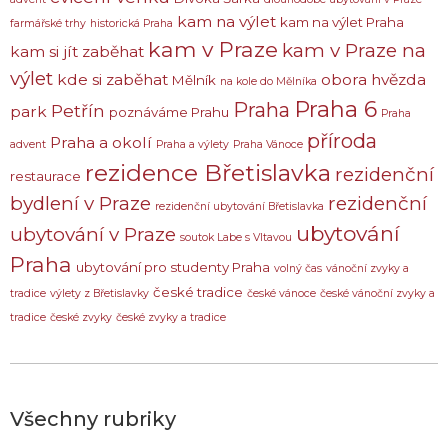
kam na výlet
kam na výlet Praha
farmářské trhy
historická Praha
kam v Praze
kam v Praze na
kam si jít zaběhat
výlet
kde si zaběhat
obora hvězda
Mělník
na kole do Mělníka
Praha 6
Praha
Petřín
park
poznáváme Prahu
Praha
příroda
Praha a okolí
advent
Praha a výlety
Praha Vánoce
rezidence Břetislavka
rezidenční
restaurace
bydlení v Praze
rezidenční
rezidenční ubytování Břetislavka
ubytování
ubytování v Praze
soutok Labe s Vltavou
Praha
ubytování pro studenty Praha
volný čas
vánoční zvyky a
české tradice
tradice
výlety z Břetislavky
české vánoce
české vánoční zvyky a
tradice
české zvyky
české zvyky a tradice
Všechny rubriky