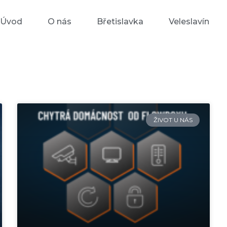
Úvod
O nás
Břetislavka
Veleslavín
ŽIVOT U NÁS