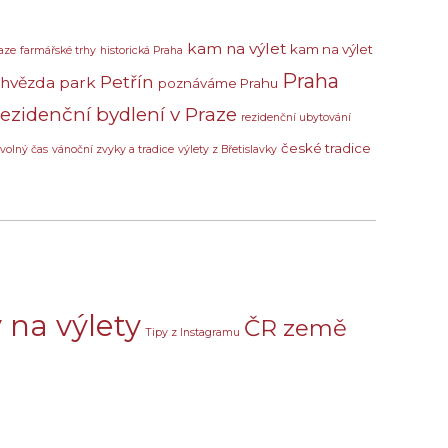
kam na výlet
kam na výlet
aze
farmářské trhy
historická Praha
Praha
Petřín
 hvězda
park
poznáváme Prahu
rezidenční bydlení v Praze
rezidenční ubytování
české tradice
volný čas
vánoční zvyky a tradice
výlety z Břetislavky
 na výlety
ČR země
Tipy z Instagramu