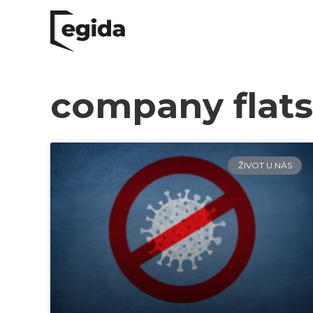
company flats
ŽIVOT U NÁS