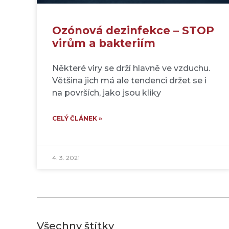
Ozónová dezinfekce – STOP
virům a bakteriím
Některé viry se drží hlavně ve vzduchu.
Většina jich má ale tendenci držet se i
na površích, jako jsou kliky
CELÝ ČLÁNEK »
4. 3. 2021
Všechny štítky