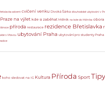
cvičení venku
Divoká Šárka
řetislavka advent
dlouhodobé ubytování v Pr
Praze na výlet
kde si zaběhat
obora
Mělník
na kole do Mělníka
rezidence Břetislavka
příroda
restaurace
 Vánoce
ubytování Praha
ubytování pro studenty Praha
Labe s Vltavou
radice
e
Příroda
Tipy
Sport
Kultura
koho sledovat na IG