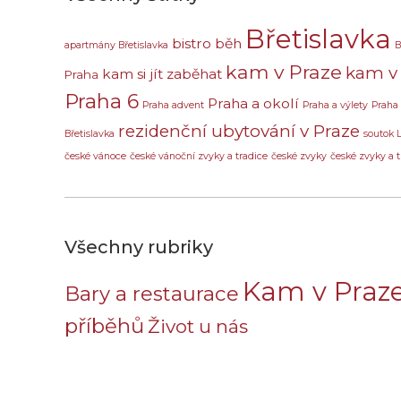
Břetislavka
bistro
běh
apartmány Břetislavka
B
kam v Praze
kam v 
kam si jít zaběhat
Praha
Praha 6
Praha a okolí
Praha advent
Praha a výlety
Praha
rezidenční ubytování v Praze
Břetislavka
soutok 
české vánoce
české vánoční zvyky a tradice
české zvyky
české zvyky a t
Všechny rubriky
Kam v Praz
Bary a restaurace
příběhů
Život u nás