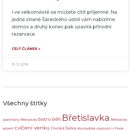
I ve velkoměstě se můžete cítit příjemně. Na
jedné straně Šáreckého údolí vám nabízíme
domov a druhý konec pak uzavírá přírodní
rezervace.
CELÝ ČLÁNEK »
19. 5. 2016
Všechny štítky
Břetislavka
bistro
běh
apartmány Břetislavka
Břetislavka
cvičení venku
Divoká Šárka
advent
dlouhodobé ubytování v Praze