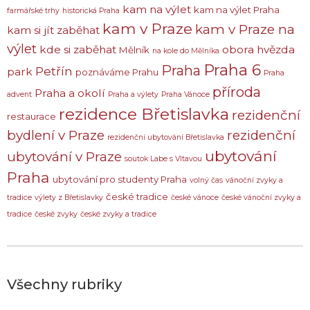
kam na výlet
kam na výlet Praha
farmářské trhy
historická Praha
kam v Praze
kam v Praze na
kam si jít zaběhat
výlet
kde si zaběhat
obora hvězda
Mělník
na kole do Mělníka
Praha 6
Praha
Petřín
park
poznáváme Prahu
Praha
příroda
Praha a okolí
advent
Praha a výlety
Praha Vánoce
rezidence Břetislavka
rezidenční
restaurace
bydlení v Praze
rezidenční
rezidenční ubytování Břetislavka
ubytování
ubytování v Praze
soutok Labe s Vltavou
Praha
ubytování pro studenty Praha
volný čas
vánoční zvyky a
české tradice
tradice
výlety z Břetislavky
české vánoce
české vánoční zvyky a
tradice
české zvyky
české zvyky a tradice
Všechny rubriky