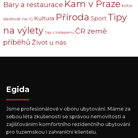
Kam v Praze
Bary a restaurace
koho
Příroda
Tipy
Sport
Kultura
sledovat na IG
na výlety
ČR země
Tipy z Instagramu
příběhů
Život u nás
Egida
Jsme profesionálové v oboru ubytování. Máme za
sebou léta zkušeností se správou nemovitostí a
zajišťováním komfortního rezidenčního ubytování
pro tuzemskou i zahraniční klientelu.