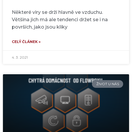
Některé viry se drží hlavně ve vzduchu.
Většina jich má ale tendenci držet se i na
površích, jako jsou kliky
CELÝ ČLÁNEK »
4. 3. 2021
ŽIVOT U NÁS