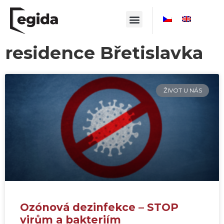
residence Břetislavka
ŽIVOT U NÁS
Ozónová dezinfekce – STOP
virům a bakteriím