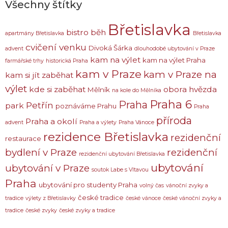
Všechny štítky
Břetislavka
bistro
běh
apartmány Břetislavka
Břetislavka
cvičení venku
Divoká Šárka
advent
dlouhodobé ubytování v Praze
kam na výlet
kam na výlet Praha
farmářské trhy
historická Praha
kam v Praze
kam v Praze na
kam si jít zaběhat
výlet
kde si zaběhat
obora hvězda
Mělník
na kole do Mělníka
Praha 6
Praha
Petřín
park
poznáváme Prahu
Praha
příroda
Praha a okolí
advent
Praha a výlety
Praha Vánoce
rezidence Břetislavka
rezidenční
restaurace
bydlení v Praze
rezidenční
rezidenční ubytování Břetislavka
ubytování
ubytování v Praze
soutok Labe s Vltavou
Praha
ubytování pro studenty Praha
volný čas
vánoční zvyky a
české tradice
tradice
výlety z Břetislavky
české vánoce
české vánoční zvyky a
tradice
české zvyky
české zvyky a tradice