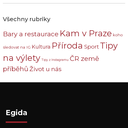
Všechny rubriky
Kam v Praze
Bary a restaurace
koho
Příroda
Tipy
Sport
Kultura
sledovat na IG
na výlety
ČR země
Tipy z Instagramu
příběhů
Život u nás
Egida