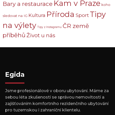
Kam v Praze
Bary a restaurace
koho
Příroda
Tipy
Sport
Kultura
sledovat na IG
na výlety
ČR země
Tipy z Instagramu
příběhů
Život u nás
Egida
Jsme profesionálové v oboru ubytování. Máme za
sebou léta zkušeností se správou nemovitostí a
zajišťováním komfortního rezidenčního ubytování
pro tuzemskou i zahraniční klientelu.