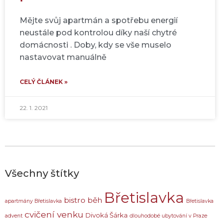
Mějte svůj apartmán a spotřebu energií
neustále pod kontrolou díky naší chytré
domácnosti . Doby, kdy se vše muselo
nastavovat manuálně
CELÝ ČLÁNEK »
22. 1. 2021
Všechny štítky
Břetislavka
bistro
běh
apartmány Břetislavka
Břetislavka
cvičení venku
Divoká Šárka
advent
dlouhodobé ubytování v Praze