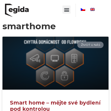
smarthome
ŽIVOT U NÁS
Smart home – mějte své bydlení
pod kontrolou