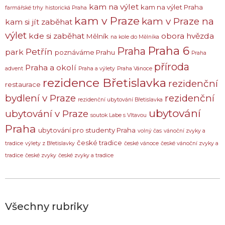
kam na výlet
kam na výlet Praha
farmářské trhy
historická Praha
kam v Praze
kam v Praze na
kam si jít zaběhat
výlet
kde si zaběhat
obora hvězda
Mělník
na kole do Mělníka
Praha 6
Praha
Petřín
park
poznáváme Prahu
Praha
příroda
Praha a okolí
advent
Praha a výlety
Praha Vánoce
rezidence Břetislavka
rezidenční
restaurace
bydlení v Praze
rezidenční
rezidenční ubytování Břetislavka
ubytování
ubytování v Praze
soutok Labe s Vltavou
Praha
ubytování pro studenty Praha
volný čas
vánoční zvyky a
české tradice
tradice
výlety z Břetislavky
české vánoce
české vánoční zvyky a
tradice
české zvyky
české zvyky a tradice
Všechny rubriky